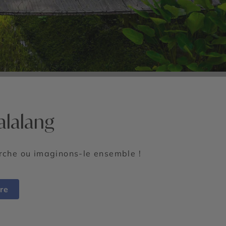
alalang
erche ou imaginons-le ensemble !
re