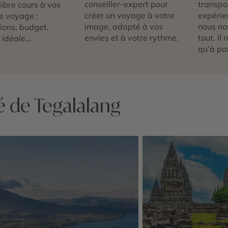
conseiller-expert pour
transpor
libre cours à vos
créer un voyage à votre
expérie
e voyage :
image, adapté à vos
nous no
tions, budget,
envies et à votre rythme.
tout. Il
 idéale…
qu’à par
é de Tegalalang