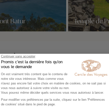
ont Batur
Temple de 
idées voyage
Nos 0 idées voyage
 envies
 noces à
Circuit privé en
Circuit a
Indonésie
en Indoné