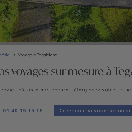
nésie
Voyage à Tegalalang
os voyages sur mesure à Teg
 envies n’existe pas encore… élargissez votre rech
01 40 15 15 18
Créer mon voyage sur mesu