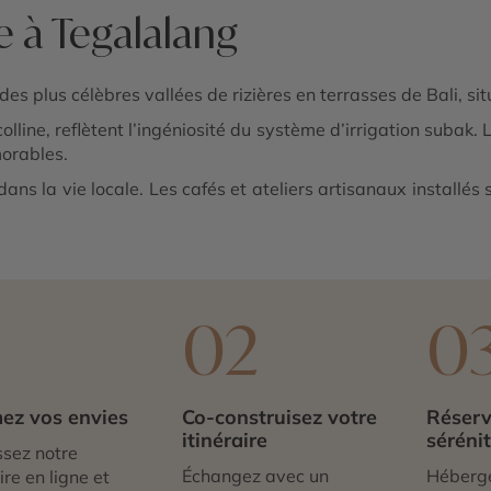
e à Tegalalang
 plus célèbres vallées de rizières en terrasses de Bali, si
lline, reflètent l’ingéniosité du système d’irrigation subak
morables.
s la vie locale. Les cafés et ateliers artisanaux installés 
1
02
0
ez vos envies
Co-construisez votre
Réserv
itinéraire
séréni
sez notre
Échangez avec un
Héberg
re en ligne et