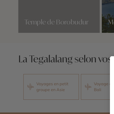
Temple de Borobudur
M
Nos 0 idées voyage
Nos 0 
La Tegalalang selon vos
Voyages en petit
Voyage de
groupe en Asie
Bali