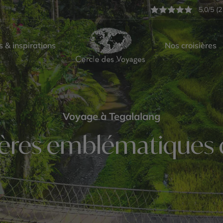
5,0/5 (2
s & inspirations
Nos croisières
Voyage à Tegalalang
zières emblématiques