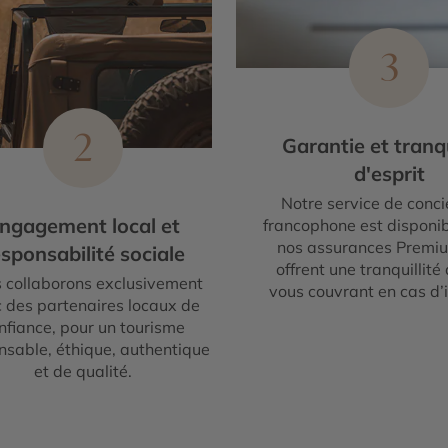
3
2
Garantie et tranqu
d'esprit
Notre service de conci
ngagement local et
francophone est disponib
nos assurances Premi
sponsabilité sociale
offrent une tranquillité 
 collaborons exclusivement
vous couvrant en cas d’
 des partenaires locaux de
nfiance, pour un tourisme
nsable, éthique, authentique
et de qualité.