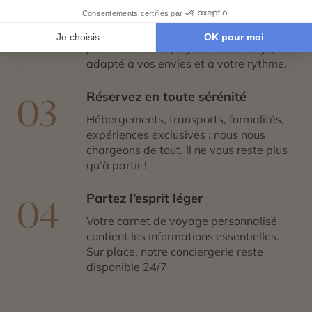
Co-construisez votre itinéraire
02
Échangez avec un conseiller-expert
pour créer un voyage à votre image,
adapté à vos envies et à votre rythme.
Réservez en toute sérénité
03
Hébergements, transports, formalités,
expériences exclusives : nous nous
chargeons de tout. Il ne vous reste plus
qu’à partir !
Partez l’esprit léger
04
Votre carnet de voyage personnalisé
contient les informations essentielles.
Sur place, notre conciergerie reste
disponible 24/7