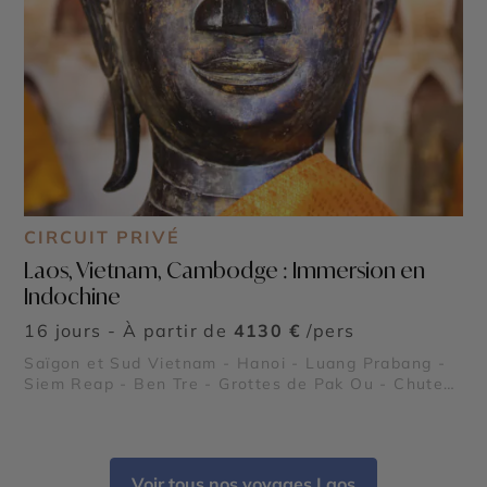
CIRCUIT PRIVÉ
Laos, Vietnam, Cambodge : Immersion en
Indochine
16 jours - À partir de
4130 €
/pers
Saïgon et Sud Vietnam - Hanoi - Luang Prabang -
Siem Reap - Ben Tre - Grottes de Pak Ou - Chutes
de Kuang Sy - Village de Pêcheurs de Lang Co -
Temples d'Angkor - Citadelle Impériale de Hué -
Temple de la Littérature - Le Pont Japonais - Tonlé
Sap - Banteay Srei - Ta Prohm
Voir tous nos voyages Laos