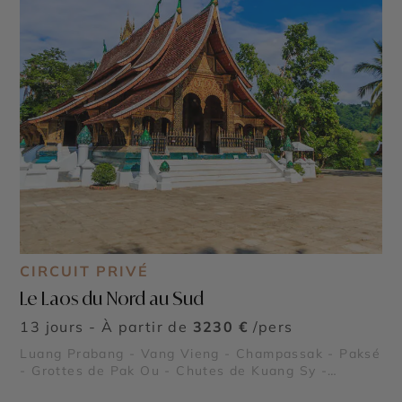
CIRCUIT PRIVÉ
Le Laos du Nord au Sud
13 jours - À partir de
3230 €
/pers
Luang Prabang - Vang Vieng - Champassak - Paksé
- Grottes de Pak Ou - Chutes de Kuang Sy -
Plateau des Bolovens