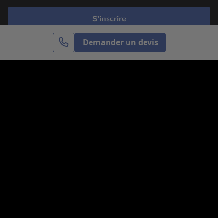
S’inscrire
Demander un devis
Cercle des Voyages est une agence de voyage
spécialisée dans le sur-mesure, appartenant au groupe
Cercle des Vacances. Grâce à notre expertise et notre
passion du voyage, nous sommes là pour vous aider à
réaliser le voyage de vos rêves. Notre équipe est à
votre écoute pour créer le voyage qui vous ressemble.
Co-concevez votre voyage
Nous contacter
Venez nous voir