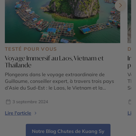
TESTÉ POUR VOUS
DE
Voyage Immersif au Laos, Vietnam et
Ind
Thaïlande
pay
Plongeons dans le voyage extraordinaire de
Vou
Guillaume, conseiller expert, à travers trois pays
Tha
d’Asie du Sud-Est : le Laos, le Vietnam et la
Sud
Thaïlande. Ce périple, riche en découvertes
les
culturelles, naturelles et humaines, vous emmène à
cha
3 septembre 2024
travers des paysages variés, des montagnes
maj
Lire l'article
Lire
verdoyantes du Laos aux rizières en terrasses du
ter
Vietnam, jusqu’aux plages paradisiaques de […]
et 
[…]
Notre Blog Chutes de Kuang Sy