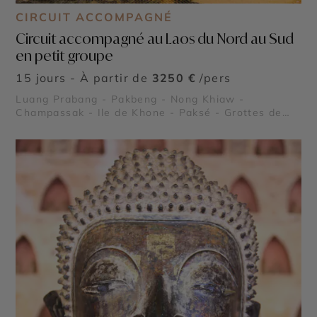
CIRCUIT ACCOMPAGNÉ
Circuit accompagné au Laos du Nord au Sud
en petit groupe
15 jours - À partir de
3250 €
/pers
Luang Prabang - Pakbeng - Nong Khiaw -
Champassak - Ile de Khone - Paksé - Grottes de
Pak Ou - Chutes de Kuang Sy - Plateau des
Bolovens - Wat Rong Khun