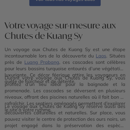
Votre voyage sur-mesure aux
Chutes de Kuang Sy
Un voyage aux Chutes de Kuang Sy est une étape
incontournable lors de la découverte du
Laos
. Situées
près de
Luang Prabang
, ces cascades sont célèbres
pour leurs bassins turquoise entourés d’une végétation
luxuriante. Ce décor féerique attire les voyageurs en
Durant votre voyage aux Chutes de Kuang Sy, vous
quête de fraîcheur et de détente.
profitez d’un lieu idéal pour la baignade et la
promenade. Les cascades se déversent en plusieurs
niveaux, offrant des piscines naturelles où il fait bon se
rafraîchir. Les sentiers aménagés permettent d’explorer
Le voyage aux Chutes de Kuang Sy réserve aussi des
le site à votre rythme.
découvertes culturelles et naturelles. Sur place, vous
pouvez visiter le centre de protection des ours noirs, un
projet engagé dans la préservation des espèces