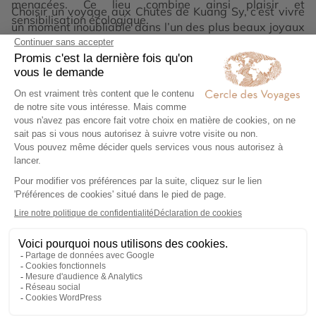
menacées. Ce lieu combine ainsi plaisir et
Choisir un voyage aux Chutes de Kuang Sy, c’est vivre
sensibilisation écologique.
un moment inoubliable dans l’un des plus beaux joyaux
naturels du Laos, alliant paysages, détente et
authenticité.
Lire la suite
Votre voyage sur mesure en 4
étapes
Exprimez vos envies
01
Remplissez notre formulaire en ligne et
laissez libre cours à vos rêves de
voyage : inspirations, budget, période
idéale…