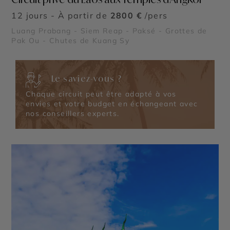
12 jours - À partir de
2800 €
/pers
Luang Prabang - Siem Reap - Paksé - Grottes de
Pak Ou - Chutes de Kuang Sy
Le saviez-vous ?
Chaque circuit peut être adapté à vos
envies et votre budget en échangeant avec
nos conseillers experts.