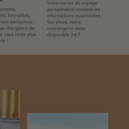
Votre carnet de voyage
ements,
personnalisé contient les
ts, formalités,
informations essentielles.
nces exclusives :
Sur place, notre
us chargeons de
conciergerie reste
 ne vous reste plus
disponible 24/7
tir !
n