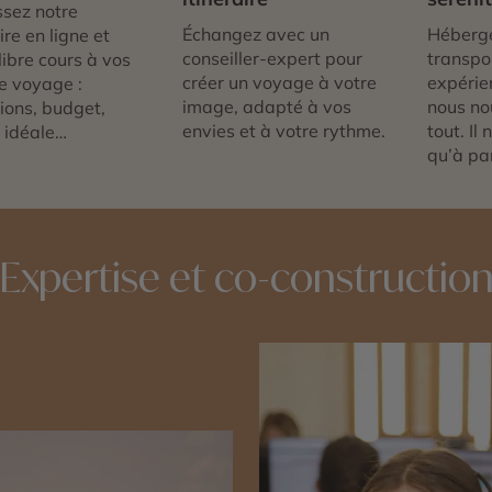
sez notre
Échangez avec un
Héberg
re en ligne et
conseiller-expert pour
transpor
libre cours à vos
créer un voyage à votre
expérie
e voyage :
image, adapté à vos
nous no
tions, budget,
envies et à votre rythme.
tout. Il
 idéale…
qu’à par
Expertise et co-constructio