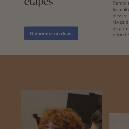
étapes
Remplis
formulai
laissez 
rêves d
inspira
Demander un devis
période