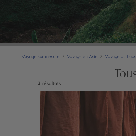
Voyage sur mesure
Voyage en Asie
Voyage au Lao
Tous
3
résultats