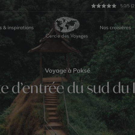
5,0/5 (2
s & inspirations
Nos croisières
Voyage à Paksé
te d’entrée du sud du 