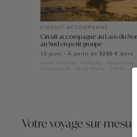
CIRCUIT ACCOMPAGNÉ
Circuit accompagné au Laos du No
au Sud en petit groupe
15 jours - À partir de
3250 €
/pers
Luang Prabang - Pakbeng - Nong Khiaw 
Champassak - Ile de Khone - Paksé -
Grottes de Pak Ou - Chutes de Kuang Sy
Plateau des Bolovens - Wat Rong Khun
Votre voyage sur-mesur