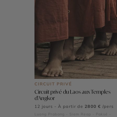
CIRCUIT PRIVÉ
Circuit privé du Laos aux Temples
d'Angkor
12 jours - À partir de
2800 €
/pers
Luang Prabang - Siem Reap - Paksé -