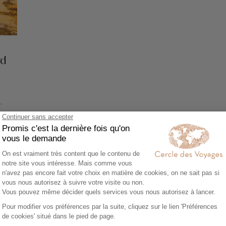
rd
-
 -
Voir tous nos voyages Laos
e à Paksé