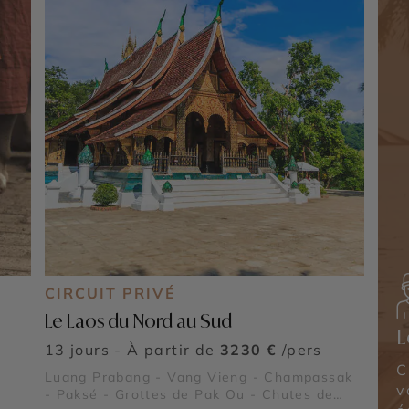
CIRCUIT PRIVÉ
Le Laos du Nord au Sud
L
13 jours - À partir de
3230 €
/pers
C
Luang Prabang - Vang Vieng - Champassak
v
- Paksé - Grottes de Pak Ou - Chutes de