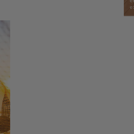
é
Kuang Sy - Plateau des Bolovens
y
e