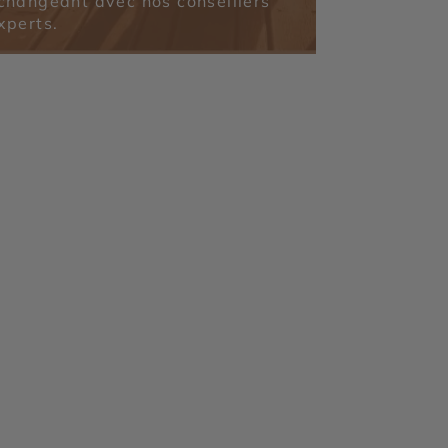
changeant avec nos conseillers
xperts.