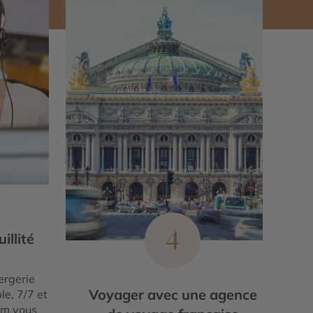
4
illité
ergerie
Voyager avec une agence
le, 7/7 et
um vous