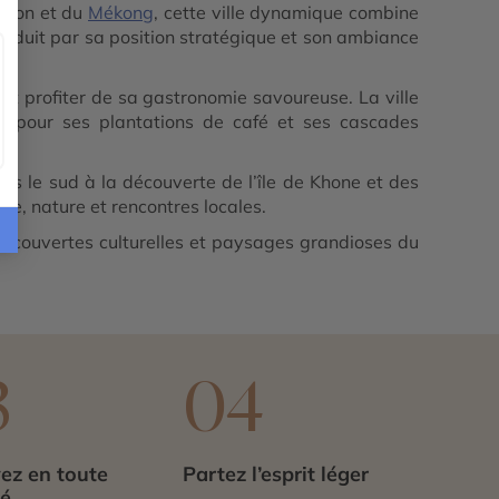
é Don et du
Mékong
, cette ville dynamique combine
séduit par sa position stratégique et son ambiance
t profiter de sa gastronomie savoureuse. La ville
e pour ses plantations de café et ses cascades
ers le sud à la découverte de l’île de Khone et des
ure, nature et rencontres locales.
découvertes culturelles et paysages grandioses du
3
04
ez en toute
Partez l’esprit léger
té