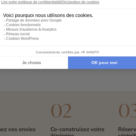
pour découvrir le sud du Laos. Située au confluent de la S
ur explorer la région de Champassak et des 4000 îles, Paksé 
 dans ses marchés animés, visiter ses temples bouddhistes e
 au plateau des Bolovens, une région montagneuse réputé
Lo.
rejoindre
Champassak
et le temple de Vat Phou, ou partir v
llent carrefour pour organiser un itinéraire varié, entre cult
inscrit dans un circuit complet et personnalisable, mêlant 
1
02
0
ez vos envies
Co-construisez votre
Réserv
itinéraire
séréni