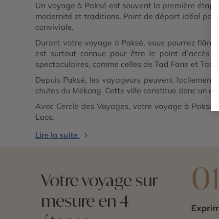
Un voyage à Paksé est souvent la première étape 
modernité et traditions. Point de départ idéal po
conviviale.
Durant votre voyage à Paksé, vous pourrez flâner
est surtout connue pour être le point d’accès
spectaculaires, comme celles de Tad Fane et Tad 
Depuis Paksé, les voyageurs peuvent facilement 
chutes du Mékong. Cette ville constitue donc un exce
Avec Cercle des Voyages, votre voyage à Paksé s’
Laos.
Lire la suite
0
Votre voyage sur
mesure en 4
Exprim