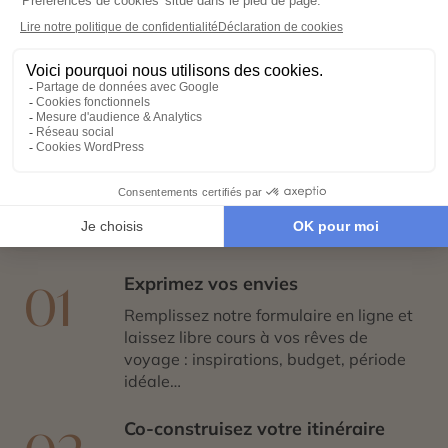
Votre voyage sur mesure en 4
étapes
Exprimez vos envies
01
Remplissez notre formulaire en ligne et
laissez libre cours à vos rêves de
voyage : inspirations, budget, période
idéale…
Co-construisez votre itinéraire