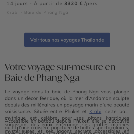
14 jours - À partir de
3320 €
/pers
Krabi - Baie de Phang Nga
Voir tous nos voyages Thaïlande
Votre voyage sur-mesure en
Baie de Phang Nga
Le voyage dans la baie de Phang Nga vous plonge
dans un décor féerique, où la mer d’Andaman sculpte
depuis des millénaires un paysage marin d’une beauté
saisissante. Située entre Phuket et
Krabi
, cette baie
mythique est célèbre pour ses pitons karstiques
Accessible en bateau depuis Phuket, elle se découvre
surgissant des eaux émeraude, ses grottes marines
au fil d’une croisière ponctuée de haltes spectaculaires,
mystérieuses et ses lagons secrets accessibles en
dont l’emblématique îlot de James Bond, rendu célèbre