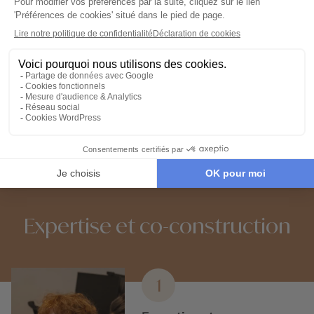
Nos 2 idées voyage
Nos 2 idées vo
Baie de Phang Nga selon vos
envies
Voyages en petit
Voyage organisé
groupe en Asie
Thaïlande
Expertise et co-construction
1