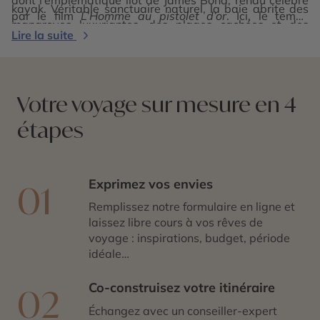
kayak. Véritable sanctuaire naturel, la baie abrite des
par le film
L’Homme au pistolet d’or
. Ici, le temps
mangroves luxuriantes, des plages cachées et des
ralentit entre silence des eaux, reflets dorés et
Lire la suite
villages de pêcheurs sur pilotis, comme celui de Koh
émerveillement face à la nature. La baie de Phang Nga
Panyee, suspendu entre mer et ciel.
est une invitation à la contemplation, à la sérénité et à
la beauté absolue.
Votre voyage sur mesure en 4
étapes
Exprimez vos envies
01
Remplissez notre formulaire en ligne et
laissez libre cours à vos rêves de
voyage : inspirations, budget, période
idéale…
Co-construisez votre itinéraire
02
Échangez avec un conseiller-expert