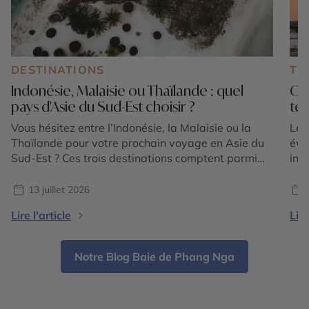
DESTINATIONS
TE
Indonésie, Malaisie ou Thaïlande : quel
Où 
pays d'Asie du Sud-Est choisir ?
tem
Vous hésitez entre l’Indonésie, la Malaisie ou la
Le 
Thaïlande pour votre prochain voyage en Asie du
éva
Sud-Est ? Ces trois destinations comptent parmi
int
les plus emblématiques de la région et offrent
et 
chacune une expérience unique. Entre volcans
for
13 juillet 2026
majestueux, temples ancestraux, rizières en
plu
Lire l'article
Lire
terrasses, plages paradisiaques, jungles tropicales
vis
et villes cosmopolites, le choix dépend avant tout
lum
[…]
Notre Blog Baie de Phang Nga