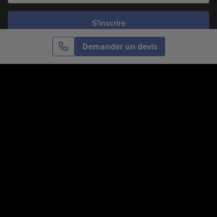
S’inscrire
Demander un devis
Cercle des Voyages est une agence de voyage
spécialisée dans le sur-mesure, appartenant au groupe
Cercle des Vacances. Grâce à notre expertise et notre
passion du voyage, nous sommes là pour vous aider à
réaliser le voyage de vos rêves. Notre équipe est à
votre écoute pour créer le voyage qui vous ressemble.
Co-concevez votre voyage
Nous contacter
Venez nous voir