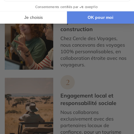
1
Expertise et co-
construction
Chez Cercle des Voyages,
nous concevons des voyages
100% personnalisables, en
collaboration étroite avec nos
voyageurs.
2
Engagement local et
responsabilité sociale
Nous collaborons
exclusivement avec des
partenaires locaux de
confiance, pour un tourisme