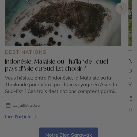
DESTINATIONS
TE
Indonésie, Malaisie ou Thaïlande : quel
Nos
pays d'Asie du Sud-Est choisir ?
Des
pou
Vous hésitez entre l’Indonésie, la Malaisie ou la
Voy
Thaïlande pour votre prochain voyage en Asie du
de 
Sud-Est ? Ces trois destinations comptent parmi
art
les plus emblématiques de la région et offrent
cho
chacune une expérience unique. Entre volcans
13 juillet 2026
Lire
ADR
majestueux, temples ancestraux, rizières en
Lire l'article
l’Al
terrasses, plages paradisiaques, jungles tropicales
et villes cosmopolites, le choix dépend avant tout
[…]
Notre Blog Sarawak