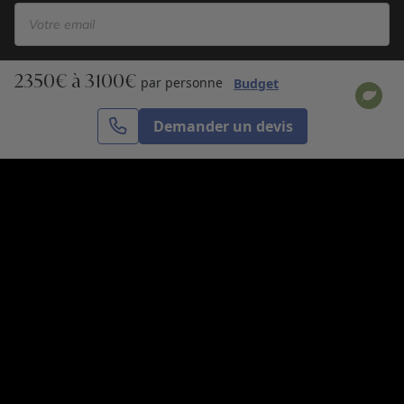
2350€ à 3100€
S’inscrire
par personne
Budget
Demander un devis
Cercle des Voyages est une agence de voyage
spécialisée dans le sur-mesure, appartenant au groupe
Cercle des Vacances. Grâce à notre expertise et notre
passion du voyage, nous sommes là pour vous aider à
réaliser le voyage de vos rêves. Notre équipe est à
votre écoute pour créer le voyage qui vous ressemble.
Co-concevez votre voyage
Nous contacter