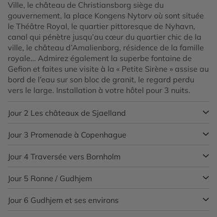
Ville, le château de Christiansborg siège du
gouvernement, la place Kongens Nytorv où sont située
le Théâtre Royal, le quartier pittoresque de Nyhavn,
canal qui pénètre jusqu’au cœur du quartier chic de la
ville, le château d’Amalienborg, résidence de la famille
royale… Admirez également la superbe fontaine de
Gefion et faites une visite à la « Petite Sirène » assise au
bord de l’eau sur son bloc de granit, le regard perdu
vers le large. Installation à votre hôtel pour 3 nuits.
Jour 2
Les châteaux de Sjaelland
Jour 3
Promenade à Copenhague
Petit déjeuner à l’hôtel. Départ pour Hillerod. Vous
pourrez admirer le château de Frederiksborg et sa
chapelle. Route pour Fredensborg, arrêt au château de
Jour 4
Traversée vers Bornholm
Petit déjeuner à l’hôtel. La capitale regorge de
Fredensborg, résidence d’été de la famille royale et son
nouveaux endroits à découvrir : pourquoi ne pas faire
parc. Route vers Helsingør en empruntant la route
un tour à l’opéra, visiter le quartier hippie de Christiania
Jour 5
Ronne / Gudhjem
Petit déjeuner à l’hôtel. Rendez-vous à la gare centrale
côtière de Strandvejen. Balade à pied à Helsingør
ou encore la brasserie Carlsberg pour en comprendre
de Copenhague d’où part un bus vers la Suède : vous
(Elseneur) jusqu’au château Renaissance de Kronborg,
les secrets de fabrication ? Vous pouvez également
empruntez le célèbre Øresundbron, à la fois pont et
Jour 6
Gudhjem et ses environs
Petit déjeuner à l’hôtel. Il est temps de vous aventurer
dont la construction remonte à 1500 et dont
repérer en ville tous les nouveaux bâtiments au design
tunnel reliant Copenhague et Malmö. Une fois de l’autre
sur les sentiers de Bornholm ! L’île au large de la côte