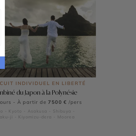
CUIT INDIVIDUEL EN LIBERTÉ
biné du Japon à la Polynésie
jours - À partir de
7500 €
/pers
o - Kyoto - Asakusa - Shibuya -
aku-ji - Kiyomizu-dera - Moorea