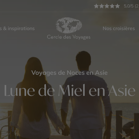
5,0/5 (2
s & inspirations
Nos croisières
Voyages de Noces en Asie
Lune de Miel en Asie