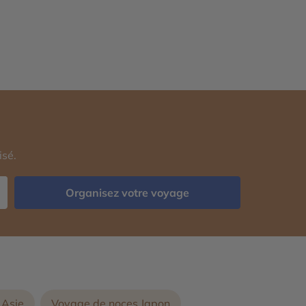
isé.
Organisez votre voyage
 Asie
Voyage de noces Japon