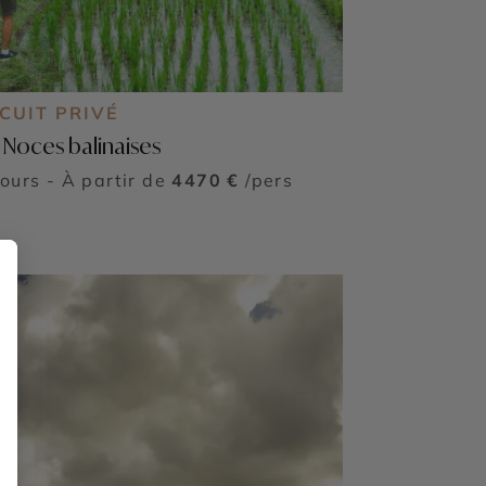
CUIT PRIVÉ
 Noces balinaises
jours - À partir de
4470 €
/pers