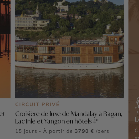
CIRCUIT PRIVÉ
et
Croisière de luxe de Mandalay à Bagan,
L
Lac Inle et Yangon en hôtels 4*
C
15 jours - À partir de
3790 €
/pers
v