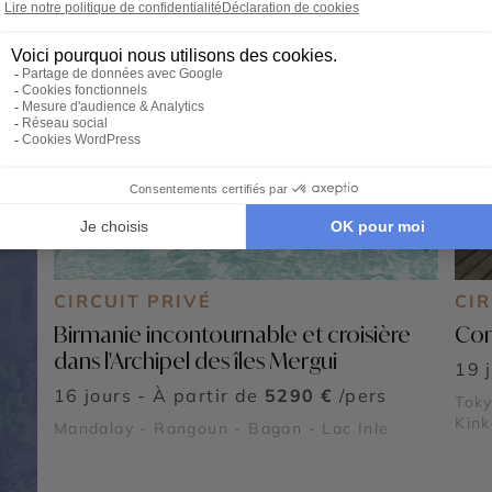
CIRCUIT PRIVÉ
CIR
Birmanie incontournable et croisière
Com
dans l'Archipel des îles Mergui
19 
16 jours - À partir de
5290 €
/pers
Toky
Kink
Mandalay - Rangoun - Bagan - Lac Inle