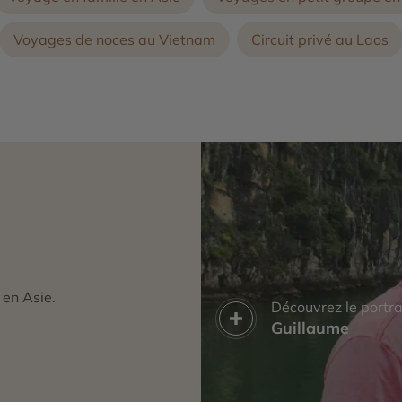
Voyages de noces au Vietnam
Circuit privé au Laos
 en Asie.
Découvrez le portra
Guillaume