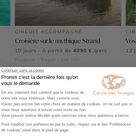
CIRCUIT ACCOMPAGNÉ
CIR
Croisière sur le mythique Strand
Vos
10 jours - À partir de
4090 €
/pers
12 
-
Rangoun - Bagan - Lac Inle