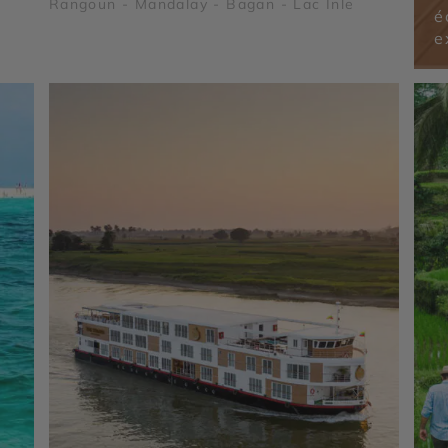
-
Rangoun - Mandalay - Bagan - Lac Inle
é
e