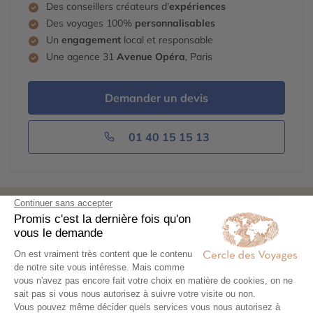
Des conseillers créateurs d'
expériences
Des voyages 100%
personnalisables
Un
engagement
local et responsable
Une agence 31
Avenue Opéra
, Paris
Demander un devis
01 40 15 15 13
Découvrez aussi