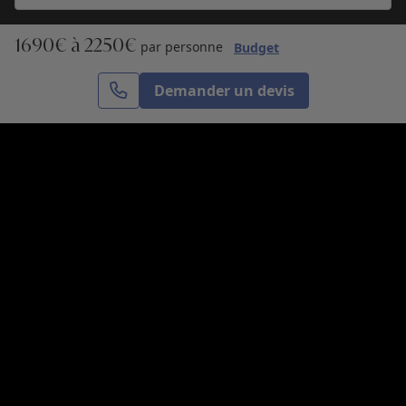
1690€ à 2250€
S’inscrire
par personne
Budget
Demander un devis
Cercle des Voyages est une agence de voyage
spécialisée dans le sur-mesure, appartenant au groupe
Cercle des Vacances. Grâce à notre expertise et notre
passion du voyage, nous sommes là pour vous aider à
réaliser le voyage de vos rêves. Notre équipe est à
votre écoute pour créer le voyage qui vous ressemble.
Co-concevez votre voyage
Nous contacter
Venez nous voir