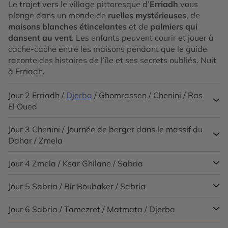
Le trajet vers le village pittoresque d’
Erriadh
vous
plonge dans un monde de
ruelles mystérieuses
, de
maisons blanches étincelantes
et de
palmiers qui
dansent au vent
. Les enfants peuvent courir et jouer à
cache-cache entre les maisons pendant que le guide
raconte des histoires de l’île et ses secrets oubliés. Nuit
à Erriadh.
Jour 2
Erriadh /
Djerba
/ Ghomrassen / Chenini / Ras
El Oued
Jour 3
Chenini / Journée de berger dans le massif du
Votre
chauffeur vous conduit
le long de la
Chaussée
Dahar / Zmela
romaine
, tandis que votre guide privé vous raconte les
légendes et anecdotes de cette route antique. À
Ghomrassen
Jour 4
Zmela / Ksar Ghilane / Sabria
, ouvrez grand les yeux : dans la poussière,
Aujourd’hui, direction
le massif du
Dahar
pour devenir
des
traces de dinosaures et des fossiles
semblent
apprentis bergers. Vous suivez un vrai berger, observez
raconter des histoires de géants disparus depuis des
les animaux et écoutez le vent vous raconter des
Jour 5
Sabria / Bir Boubaker / Sabria
Départ pour l’oasis de
Ksar Ghilane
. Ici, les enfants
millions d’années !
Le Ksar Haddada, décor de Star
histoires anciennes. Les enfants peuvent chercher des
peuvent jouer dans la
source chaude naturelle
,
Wars
, vous transporte dans un autre univers où petits
traces d’animaux et apprendre à identifier les plantes,
explorer les dunes et s’imaginer héros d’un monde
Jour 6
Sabria / Tamezret / Matmata / Djerba
Aujourd’hui, vous partez à l’aventure dans le
Grand Erg
et grands peuvent devenir de véritables aventuriers.
tandis que les parents découvrent le quotidien
magique. Le guide vous raconte les légendes du désert
Oriental
avec votre chauffeur et votre guide. À
Bir