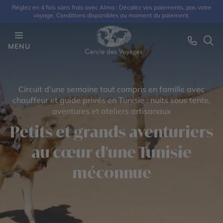
Réglez en 4 fois sans frais avec Alma : Décalez vos paiements, pas votre
voyage. Conditions disponibles au moment du paiement.
MENU
Circuit d’une semaine tout compris en famille avec
chauffeur et guide privés en Tunisie : nuits sous tente,
aventures et ateliers artisanaux
Petits et grands aventuriers
au cœur d'une Tunisie
méconnue