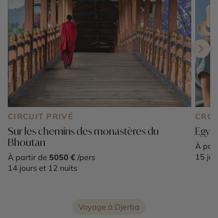
CIRCUIT PRIVÉ
CROI
Sur les chemins des monastères du
Egypt
Bhoutan
À part
15 jou
À partir de
5050 €
/pers
14 jours et 12 nuits
Voyage à Djerba