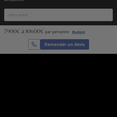
7900€ à 10600€
S’inscrire
par personne
Budget
Demander un devis
Cercle des Voyages est une agence de voyage
spécialisée dans le sur-mesure, appartenant au groupe
Cercle des Vacances. Grâce à notre expertise et notre
passion du voyage, nous sommes là pour vous aider à
réaliser le voyage de vos rêves. Notre équipe est à
votre écoute pour créer le voyage qui vous ressemble.
Co-concevez votre voyage