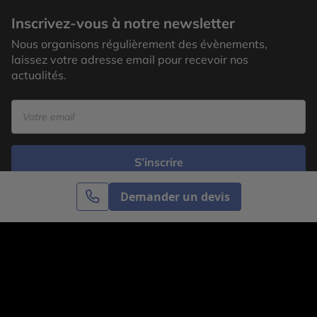
Inscrivez-vous à notre newsletter
Nous organisons régulièrement des évènements,
laissez votre adresse email pour recevoir nos
actualités.
S’inscrire
Demander un devis
Cercle des Voyages est une agence de voyage
spécialisée dans le sur-mesure, appartenant au groupe
Cercle des Vacances. Grâce à notre expertise et notre
passion du voyage, nous sommes là pour vous aider à
réaliser le voyage de vos rêves. Notre équipe est à
votre écoute pour créer le voyage qui vous ressemble.