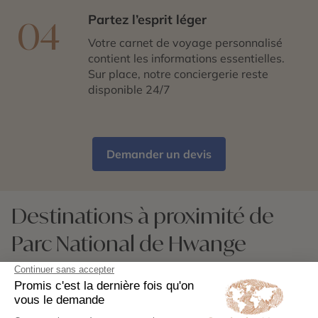
Partez l’esprit léger
04
Votre carnet de voyage personnalisé
contient les informations essentielles.
Sur place, notre conciergerie reste
disponible 24/7
Demander un devis
Destinations à proximité de
Parc National de Hwange