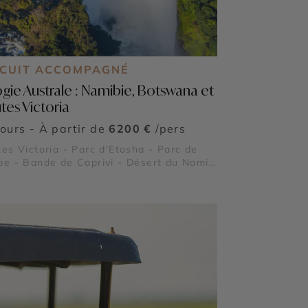
RCUIT ACCOMPAGNÉ
logie Australe : Namibie, Botswana et
tes Victoria
jours - À partir de
6200 €
/pers
es Victoria - Parc d'Etosha - Parc de
e - Bande de Caprivi - Désert du Namib
yfelfontein - Walvis Bay - Deadvlei -
usvlei