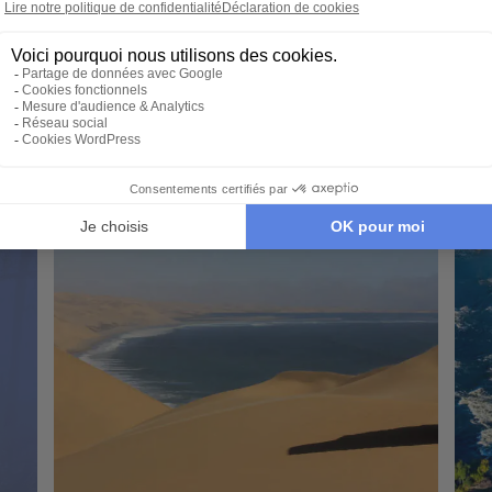
Le Cap - Chutes Victoria - Le Cap de Bonne
Joha
Espérance
Eliz
Cap