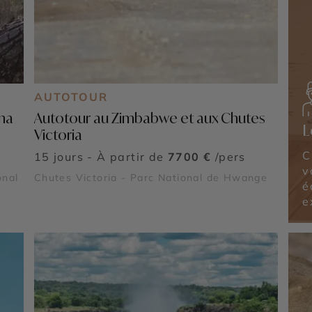
AUTOTOUR
ana
Autotour au Zimbabwe et aux Chutes
L
Victoria
C
15 jours - À partir de
7700 €
/pers
v
onal
Chutes Victoria - Parc National de Hwange
é
e