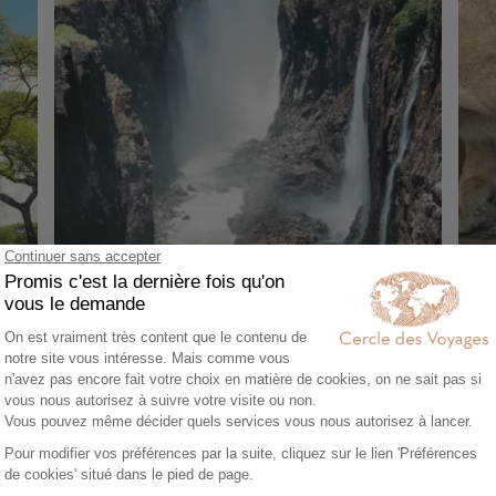
AUTOTOUR
CI
Autotour en Afrique du Sud du Cap aux
L'Af
Chutes Victoria
le 
13 jours - À partir de
3600 €
/pers
18 