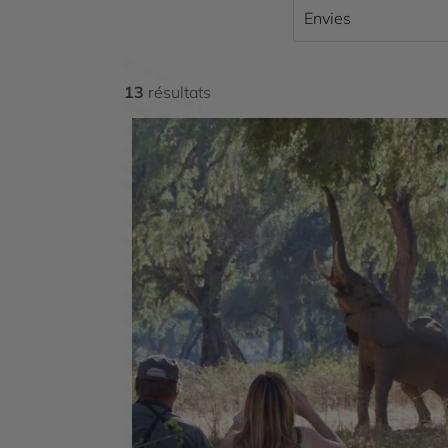
savane. Hwange, classé réserve naturelle protégé
Envies
aujourd’hui menacé par le braconnage. Malgré to
célèbres Big Five (lions, buffles, éléphants, léo
d’éléphants d’Afrique et je vous assure qu’il faut
13
résultats
lors de leurs courses… Il est plus vraisemblabl
traversent devant vous, curieux du bruit du 4×4. 
aussi deviner sous la surface des lacs et des ri
mâchoire. Quant aux oiseaux que l’on oublie de me
disputent la vedette au Zimbabwe.
Les titanesques chutes Victoria jaillissent et dé
aux amateurs de rafting de belles frayeurs et des j
stupéfait par la vue de ce fleuve indomptable, qui