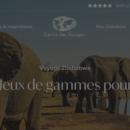
5,0/5 (2
s & inspirations
Nos croisières
Voyage Zimbabwe
Jeux de gammes pour