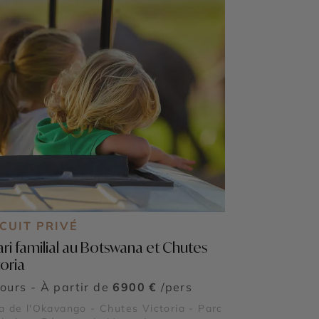
CUIT PRIVÉ
ari familial au Botswana et Chutes
toria
jours - À partir de
6900 €
/pers
a de l'Okavango - Chutes Victoria - Parc