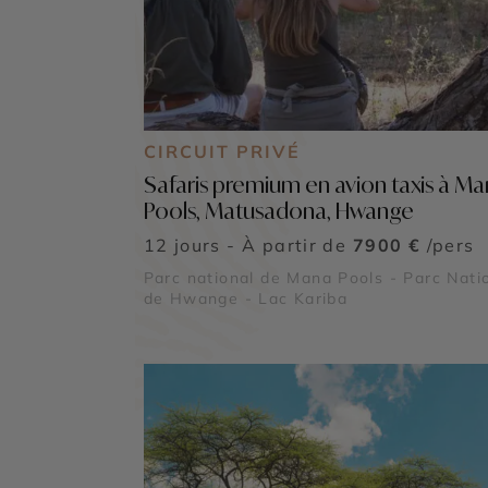
CIRCUIT PRIVÉ
Safaris premium en avion taxis à M
Pools, Matusadona, Hwange
12 jours - À partir de
7900 €
/pers
Parc national de Mana Pools - Parc Nati
de Hwange - Lac Kariba