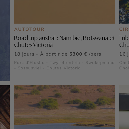
AUTOTOUR
CI
Road trip austral : Namibie, Botswana et
Tri
Chutes Victoria
Chu
18 jours - À partir de
5300 €
/pers
16 
Parc d'Etosha - Twyfelfontein - Swakopmund
Chut
- Sossusvlei - Chutes Victoria
Chob
- Tw
Soss