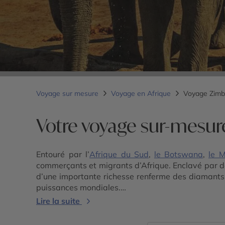
Voyage sur mesure
Voyage en Afrique
Voyage Zim
Votre voyage sur-mesu
Entouré par l’
Afrique du Sud
,
le Botswana
,
le 
commerçants et migrants d’Afrique. Enclavé par de
d’une importante richesse renferme des diamants, 
puissances mondiales.
Tenté par un voyage en Afrique du Sud ou un voyag
Lire la suite
Lacs. Voyager au Zimbabwe, c’est découvrir sa faun
national de Hwange. Le Must : partir au lever du