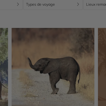
e depuis 1928 ; est l’une des plus grandes du Zimbabwe. A
Types de voyage
Lieux rema
ut, et grâce aux gardes du parc, Hwange reste un paradis s
pards et rhinocéros). Il est admis à présent que c’est au Zi
 s’être trouvé à quelques mètres d’eux pour être émerveillé 
e de croiser au détour de la piste de plus petits animau
Si vous approchez les rivières, quelques antilopes et léza
vières le poisson-chien, ou tigre Goliath, qui peut attein
ntionner lors des safaris et des circuits animaliers, c’est 
versent environ 550 000 m3 d’eau chaque minute. Le Zambèze 
oies intenses. D’en bas, on mesure l’exploit d’une telle desc
 par ses trajets mouvementés, nous offre le plus beau spectac