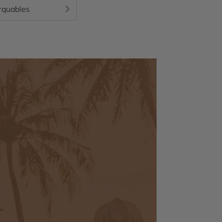
uparavant dédié à la chasse, ce parc national est
rquables
anctuarisé pour de nombreuses espèces, comme les
mbabwe que se trouvent le plus grand rassemblement
de leurs statures nonchalantes, pourtant si rapides
x, comme des phacochères ou des porcs-épics qui
rds montreront le bout de leur museau. Vous pouvez
dre 1,80 m de long et possède une impressionnante
un véritable enchantement : plus de 500 espèces se
offre aussi des rapides de classe 5, ce qui promet
ente. En survolant la zone en hélicoptère, vous êtes
le que l’on puisse imaginer.