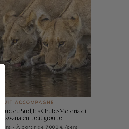
RCUIT ACCOMPAGNÉ
rique du Sud, les Chutes Victoria et
Botswana en petit groupe
jours - À partir de
7000 €
/pers