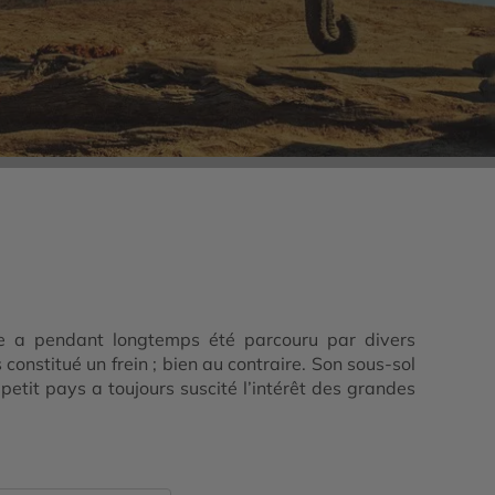
we a pendant longtemps été parcouru par divers
nstitué un frein ; bien au contraire. Son sous-sol
etit pays a toujours suscité l’intérêt des grandes
s entre l’Afrique australe et l’Afrique des Grands
ari, ou de circuits en pleine nature, comme au parc
e brume magnifique, entre les hautes herbes de la