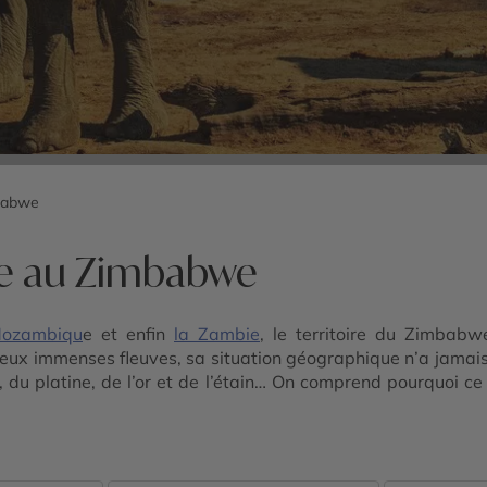
babwe
re au Zimbabwe
Mozambiqu
e et enfin
la Zambie
, le territoire du Zimbab
ux immenses fleuves, sa situation géographique n’a jamais co
du platine, de l’or et de l’étain… On comprend pourquoi ce p
e en Tanzanie ? Choisissez plutôt le Zimbabwe, à mi-parcour
e et sa flore tropicales et subtropicales au cours d’un saf
 jour et s’émerveiller du monde animal qui émerge sous un