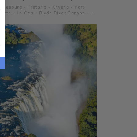
nnesburg - Pretoria - Knysna - Port
abeth - Le Cap - Blyde River Canyon - Le
 de Bonne Espérance