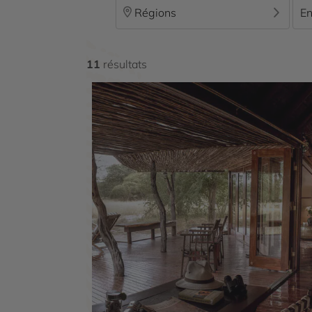
Pour plus de confort et de tranquillité, notre agen
Régions
En
et idées de voyage.
11
résultats