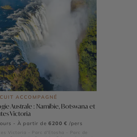
RCUIT ACCOMPAGNÉ
logie Australe : Namibie, Botswana et
tes Victoria
jours - À partir de
6200 €
/pers
es Victoria - Parc d'Etosha - Parc de