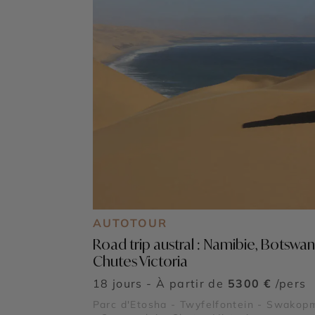
AUTOTOUR
Road trip austral : Namibie, Botswan
Chutes Victoria
18 jours - À partir de
5300 €
/pers
Parc d'Etosha - Twyfelfontein - Swakop