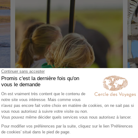
CIRCUIT PRIVÉ
CIR
Safari familial au Botswana et Chutes
Del
Victoria
Mak
13 jours - À partir de
6900 €
/pers
13 