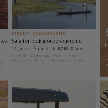
CIRCUIT ACCOMPAGNÉ
utes
Safari en petit groupe sous tente
L
11 jours - À partir de
5750 €
/pers
C
Delta de l'Okavango - Parc de Chobe -
v
Réserve de Moremi - Réserve de Savuti
ve
é
de
e