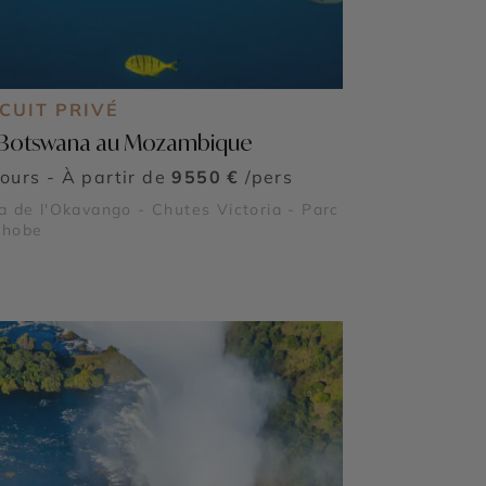
CUIT PRIVÉ
Botswana au Mozambique
jours - À partir de
9550 €
/pers
a de l'Okavango - Chutes Victoria - Parc
Chobe