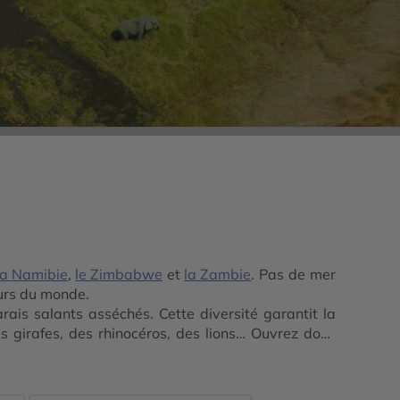
la Namibie
,
le Zimbabwe
et
la Zambie
. Pas de mer
eurs du monde.
rais salants asséchés. Cette diversité garantit la
s girafes, des rhinocéros, des lions… Ouvrez donc
tre planète, où le vivant est roi. Votre séjour peut
Victoria
, en passant par le site de Tsodilo et ses