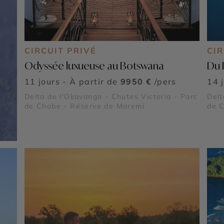
CIRCUIT PRIVÉ
CIR
Odyssée luxueuse au Botswana
Du 
11 jours - À partir de
9950 €
/pers
14 
Delta de l'Okavango - Chutes Victoria - Parc
Delt
de Chobe - Réserve de Moremi
de 