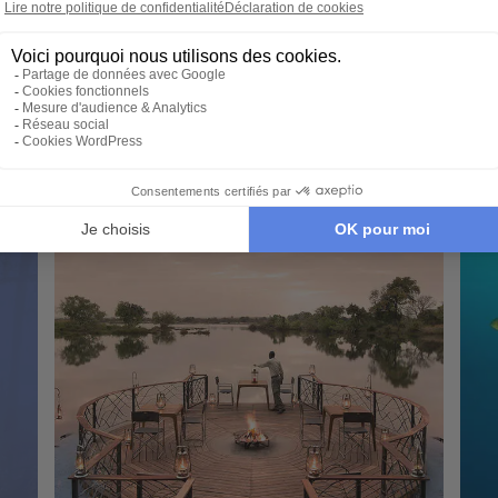
Parc
Delta de l'Okavango - Chutes Victoria - Parc
Delt
de Chobe - Réserve de Moremi
de C
Mak