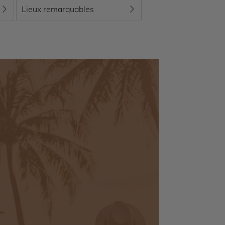
 les visites. Le tout élaboré à partir de vos envies
Lieux remarquables