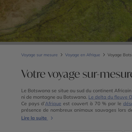
Voyage sur mesure
Voyage en Afrique
Voyage Bot
Votre voyage sur-mesu
Le Botswana se situe au sud du continent Africain
ni de montagne au Botswana.
Le delta du fleuve
Ce pays d’
Afrique
est couvert à 70 % par le
dés
présence de nombreux animaux sauvages lors d
grand les yeux, notamment dans
le parc national
Lire la suite
faire l’objet de circuits au Botswana combinés 
peintures rupestres vieilles de milliers d’années.