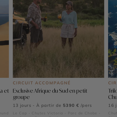
CIRCUIT ACCOMPAGNÉ
CI
a et
Exclusive Afrique du Sud en petit
Tri
groupe
Chu
13 jours - À partir de
5390 €
/pers
16 
mund
Le Cap - Chutes Victoria - Parc de Chobe -
Chut