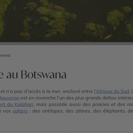
swana
re au Botswana
 et n’a pas d’accès à la mer, enclavé entre
l’Afrique du Sud
,
 Okavango
est en revanche l’un des plus grands deltas intéri
ert du Kalahari
, mais possède aussi des prairies et des ma
e vos
safaris
: des antilopes, des zèbres, des éléphants, de
 de Chobe
. Vous avez comme l’impression d’atterrir sur une au
avec le
Zimbabwe
où s’écoulent les spectaculaires
chutes 