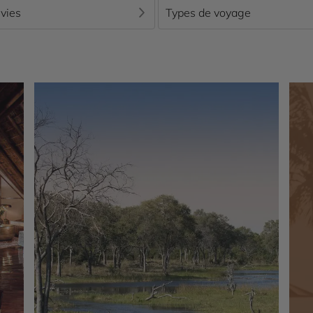
ce de voyage organise vos excursions, safaris au Botswana et
vies
Types de voyage