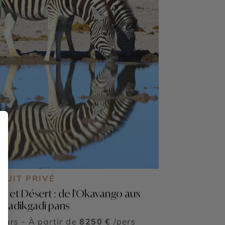
CUIT PRIVÉ
ta et Désert : de l'Okavango aux
gadikgadi pans
jours - À partir de
8250 €
/pers