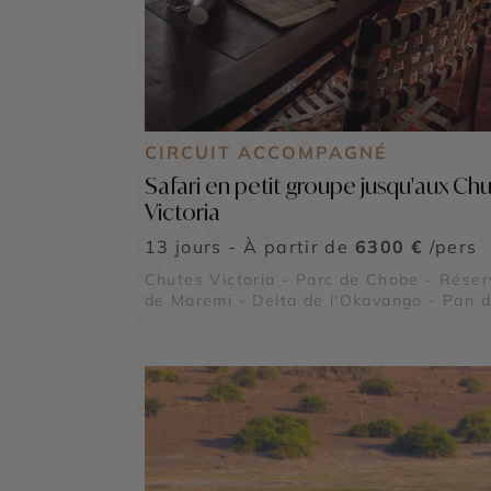
CIRCUIT ACCOMPAGNÉ
Safari en petit groupe jusqu'aux Ch
Victoria
13 jours - À partir de
6300 €
/pers
Chutes Victoria - Parc de Chobe - Réser
de Moremi - Delta de l'Okavango - Pan 
Makgadikgadi - Désert du Kalahari