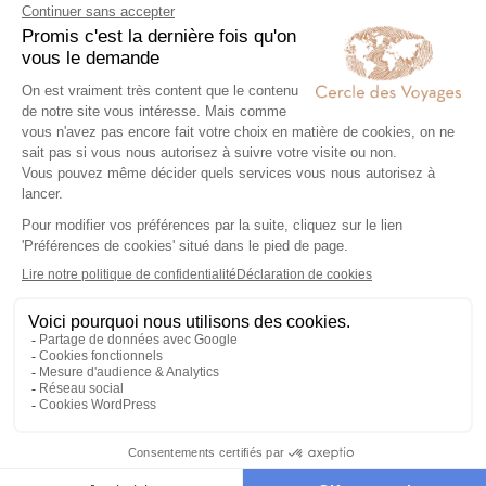
Chez Cercle des Voyages,
nous concevons des voyages
100% personnalisables, en
collaboration étroite avec nos
voyageurs.
2
Engagement local et
responsabilité sociale
Nous collaborons
exclusivement avec des
partenaires locaux de
confiance, pour un tourisme
responsable, éthique,
authentique et de qualité.
3