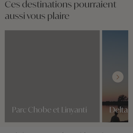
Ces destinations pourraient
aussi vous plaire
Parc Chobe et Linyanti
Delta 
Nos 0 idées voyage
Nos 0 idées vo