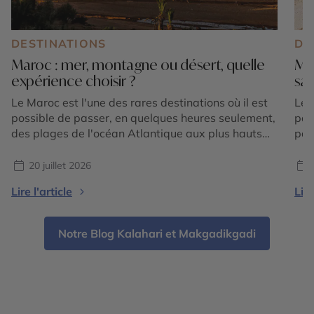
DESTINATIONS
DE
Maroc : mer, montagne ou désert, quelle
Mar
expérience choisir ?
sa
Le Maroc est l'une des rares destinations où il est
Le 
possible de passer, en quelques heures seulement,
par
des plages de l'océan Atlantique aux plus hauts
pay
sommets de l'Atlas, avant de rejoindre les
Mar
immenses dunes du Sahara. Cette incroyable
spo
20 juillet 2026
diversité de paysages fait du royaume une
Pou
Lire l'article
Lire
destination idéale pour les voyageurs qui
méd
souhaitent vivre plusieurs expériences […]
Notre Blog Kalahari et Makgadikgadi