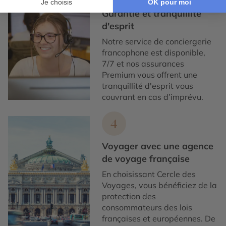
Garantie et tranquillité
d'esprit
Notre service de conciergerie
francophone est disponible,
7/7 et nos assurances
Premium vous offrent une
tranquillité d'esprit vous
couvrant en cas d’imprévu.
4
Voyager avec une agence
de voyage française
En choisissant Cercle des
Voyages, vous bénéficiez de la
protection des
consommateurs des lois
françaises et européennes. De