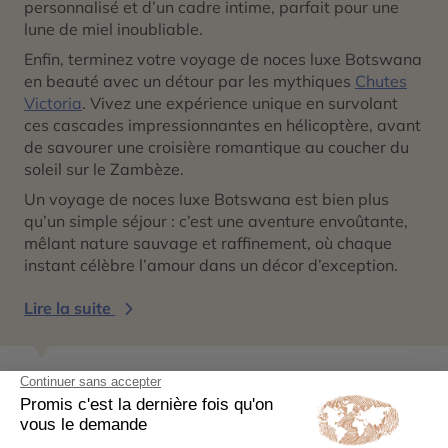
personnalisé et d’un cadre intime, parfait pour une
lune de miel inoubliable.
Enfin, terminez votre voyage de noces luxe Botswana
en beauté avec un détour par les mythiques
Chutes
Victoria
. Vivez une expérience unique en survolant
ces cascades impressionnantes en hélicoptère, avant
de savourer une croisière romantique au coucher du
soleil sur le Zambèze.
Un voyage de noces luxe Botswana est bien plus
qu’un simple séjour : c’est une aventure envoûtante,
mêlant nature sauvage et raffinement, où chaque
instant célèbre l’amour dans un décor d’exception.
Lire la suite
Pascale,
Conseiller-Expert