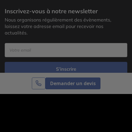
Inscrivez-vous à notre newsletter
Nous organisons régulièrement des évènements,
laissez votre adresse email pour recevoir nos
actualités.
S’inscrire
Demander un devis
Cercle des Voyages est une agence de voyage
spécialisée dans le sur-mesure, appartenant au groupe
Cercle des Vacances. Grâce à notre expertise et notre
passion du voyage, nous sommes là pour vous aider à
réaliser le voyage de vos rêves. Notre équipe est à
votre écoute pour créer le voyage qui vous ressemble.