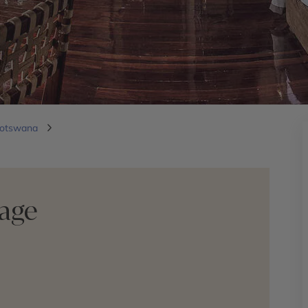
Botswana
yage
e