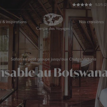
5,0/5 (2
s & inspirations
Nos croisières
Safari en petit groupe jusqu'aux Chutes Victoria
nsable au Botswana