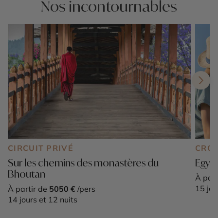
Nos incontournables
CIRCUIT PRIVÉ
CROI
Sur les chemins des monastères du
Egypt
Bhoutan
À part
15 jou
À partir de
5050 €
/pers
14 jours et 12 nuits