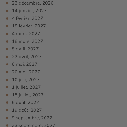
centre commercial et culturel où se trouvent les
23 décembre, 2026
meilleures possibilités de shopping du pays. Dîner sur le
14 janvier, 2027
Waterfront. Nuit à l’hôtel.
4 février, 2027
18 février, 2027
4 mars, 2027
18 mars, 2027
8 avril, 2027
22 avril, 2027
6 mai, 2027
20 mai, 2027
10 juin, 2027
1 juillet, 2027
15 juillet, 2027
5 août, 2027
19 août, 2027
9 septembre, 2027
23 septembre, 2027