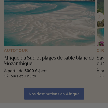
AUTOTOUR
CIRC
Afrique du Sud et plages de sable blanc du
Savan
Mozambique
du Su
À partir de
5000 €
/pers
À part
12 jours et 9 nuits
12 jou
Nos destinations en Afrique