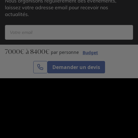
Nous organisons régulièrement des évènements,
laissez votre adresse email pour recevoir nos
actualités.
7000€ à 8400€
S’inscrire
par personne
Budget
Demander un devis
Cercle des Voyages est une agence de voyage
spécialisée dans le sur-mesure, appartenant au groupe
Cercle des Vacances. Grâce à notre expertise et notre
passion du voyage, nous sommes là pour vous aider à
réaliser le voyage de vos rêves. Notre équipe est à
votre écoute pour créer le voyage qui vous ressemble.
Co-concevez votre voyage