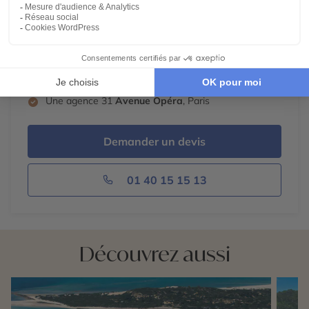
Voir tous les avis
Des conseillers créateurs d'
expériences
Des voyages 100%
personnalisables
Un
engagement
local et responsable
Une agence 31
Avenue Opéra
, Paris
Demander un devis
01 40 15 15 13
Découvrez aussi