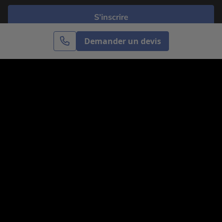
S’inscrire
Demander un devis
Cercle des Voyages est une agence de voyage
spécialisée dans le sur-mesure, appartenant au groupe
Cercle des Vacances. Grâce à notre expertise et notre
passion du voyage, nous sommes là pour vous aider à
réaliser le voyage de vos rêves. Notre équipe est à
votre écoute pour créer le voyage qui vous ressemble.
Co-concevez votre voyage
Nous contacter
Venez nous voir