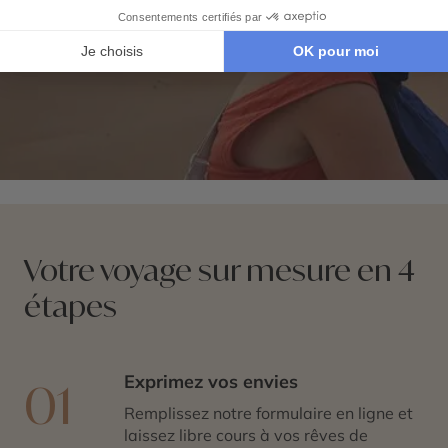
personnaliser votre itinéraire selon vos envies, que ce
soit en ajoutant des étapes, des expériences
exclusives ou des services complémentaires.
Votre voyage sur mesure en 4
étapes
Exprimez vos envies
01
Remplissez notre formulaire en ligne et
laissez libre cours à vos rêves de