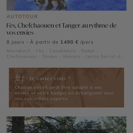
AUTOTOUR
Fès, Chefchaouen et Tanger au rythme de
vos envies
8 jours - À partir de
1490 €
/pers
Marrakech - Fès - Casablanca - Rabat -
Chefchaouen - Tanger - Meknès - Jardin Secret de
Marrakech - Palais Bahia et Tombeaux Saâdiens
Le saviez-vous ?
Chaque circuit peut être adapté à vos
envies et votre budget en échangeant avec
nos conseillers experts.