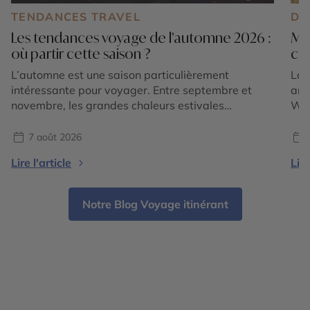
TENDANCES TRAVEL
DE
Les tendances voyage de l’automne 2026 :
Mo
où partir cette saison ?
cho
L’automne est une saison particulièrement
Lor
intéressante pour voyager. Entre septembre et
amé
novembre, les grandes chaleurs estivales
Wyo
s’atténuent dans de nombreuses régions du
Roc
monde, les paysages changent de couleurs et
des
7 août 2026
chaque destination dévoile une atmosphère
une
Lire l'article
Lire
différente. En 2026, les tendances voyage
Pou
confirment surtout une envie de partir pour vivre
mar
une expérience liée à la saison : […]
Notre Blog Voyage itinérant