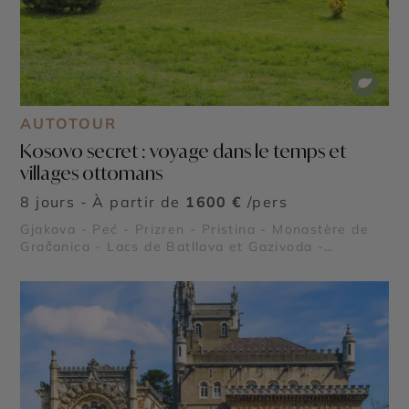
AUTOTOUR
Kosovo secret : voyage dans le temps et
villages ottomans
8 jours - À partir de
1600 €
/pers
Gjakova - Peć - Prizren - Pristina - Monastère de
Gračanica - Lacs de Batllava et Gazivoda -
Vignobles de Rahovec - Cathédrale Sainte-Mère-
Teresa - Bjeshkët e Nemuna - Bibliothèque
nationale du Kosovo - Mosquée Sultan Mehmet
Fatih - Forteresse de Prizren - Pont de pierre de
Prizren - Monastère Visoki Dečani - Parc national
de Rugova