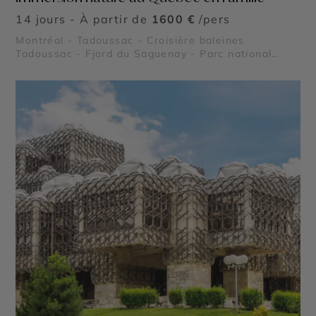
14 jours - À partir de
1600 €
/pers
Montréal - Tadoussac - Croisière baleines
Tadoussac - Fjord du Saguenay - Parc national
Mauricie - Le Lac Saint Jean - Parc national de la
Pointe Taillon - Île aux Coudres - Parc national des
Hautes Gorges de la Rivière Malbaie - Parc
national des Grands Jardins - Reserve Faunique
Mastigouche - Reserve Faunique Saint Maurice -
Parc national des Monts Valin - Le Saint Laurent -
Lac Sacacomie - Chute Montmorency