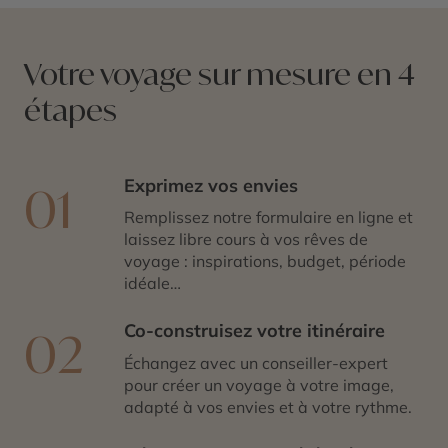
nous. Avec des circuits plus ou moins faciles, les
conseillers experts de Cercle des Voyages ont
sélectionné pour vous, plusieurs itinéraires qui ne vous
Votre voyage sur mesure en 4
laisseront jamais indifférents. À la poursuite de la faune
étapes
et de la flore ou à la rencontre des locaux, vos
randonnées vous apporteront des sentiments uniques
et des souvenirs, toujours gravés.
Exprimez vos envies
01
Remplissez notre formulaire en ligne et
laissez libre cours à vos rêves de
voyage : inspirations, budget, période
idéale…
Co-construisez votre itinéraire
02
Échangez avec un conseiller-expert
pour créer un voyage à votre image,
adapté à vos envies et à votre rythme.