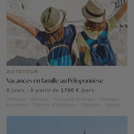
AUTOTOUR
Vacances en famille au Péloponnèse
8 jours - À partir de
1700 €
/pers
Athènes - Nauplie - Acropole Athènes - Delphes -
Mycènes - Théâtre d'Epidaure - Olympie - Magne -
Sparte et Mystra - Monemvasia