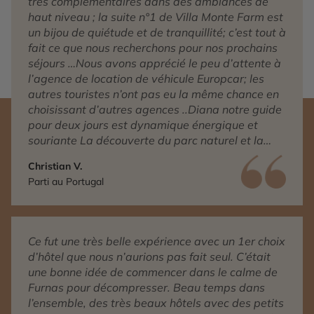
très complémentaires dans des ambiances de
haut niveau ; la suite n°1 de Villa Monte Farm est
un bijou de quiétude et de tranquillité; c’est tout à
fait ce que nous recherchons pour nos prochains
séjours …Nous avons apprécié le peu d’attente à
l’agence de location de véhicule Europcar; les
autres touristes n’ont pas eu la même chance en
choisissant d’autres agences ..Diana notre guide
pour deux jours est dynamique énergique et
souriante La découverte du parc naturel et la
dégustation privée d’huîtres avec sa Présidente
Christian V.
nous ont honorés
Parti au Portugal
Ce fut une très belle expérience avec un 1er choix
d’hôtel que nous n’aurions pas fait seul. C’était
une bonne idée de commencer dans le calme de
Furnas pour décompresser. Beau temps dans
l’ensemble, des très beaux hôtels avec des petits