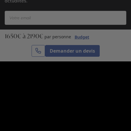
actualités.
1650€ à 2190€
S’inscrire
par personne
Budget
Demander un devis
Cercle des Voyages est une agence de voyage
spécialisée dans le sur-mesure, appartenant au groupe
Cercle des Vacances. Grâce à notre expertise et notre
passion du voyage, nous sommes là pour vous aider à
réaliser le voyage de vos rêves. Notre équipe est à
votre écoute pour créer le voyage qui vous ressemble.
Co-concevez votre voyage