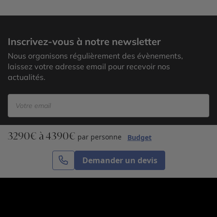
Faro
Inscrivez-vous à notre newsletter
Nous organisons régulièrement des évènements,
laissez votre adresse email pour recevoir nos
actualités.
3290€ à 4390€
S’inscrire
par personne
Budget
Demander un devis
Cercle des Voyages est une agence de voyage
spécialisée dans le sur-mesure, appartenant au groupe
Cercle des Vacances. Grâce à notre expertise et notre
passion du voyage, nous sommes là pour vous aider à