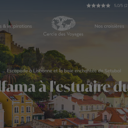
5,0/5 (2
s & inspirations
Nos croisières
Escapade à Lisbonne et la baie enchantée de Setubal
lfama à l'estuaire 