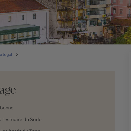
ortugal
yage
sbonne
 l’estuaire du Sado
r les bords du Tage