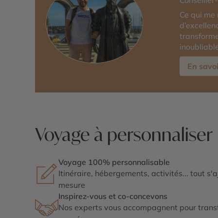
Conseiller
Ce qui me 
d’excellen
transforme
inoubliabl
En savoi
Voyage à personnaliser
Voyage 100% personnalisable
Itinéraire, hébergements, activités... tout s'
mesure
Inspirez-vous et co-concevons
Nos experts vous accompagnent pour transf