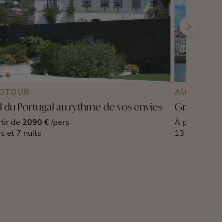
OTOUR
AUTOTOU
 du Portugal au rythme de vos envies
Grand tour
tir de
2090 €
/pers
À partir de
1
rs et 7 nuits
13 jours et 1