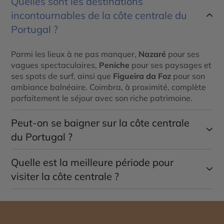
Quelles sont les destinations
incontournables de la côte centrale du
Portugal ?
Parmi les lieux à ne pas manquer,
Nazaré
pour ses
vagues spectaculaires,
Peniche
pour ses paysages et
ses spots de surf, ainsi que
Figueira da Foz
pour son
ambiance balnéaire. Coimbra, à proximité, complète
parfaitement le séjour avec son riche patrimoine.
Peut-on se baigner sur la côte centrale
du Portugal ?
Quelle est la meilleure période pour
Oui, les plages sont nombreuses et souvent très
belles, mais l’océan Atlantique reste frais et parfois
visiter la côte centrale ?
agité. Certaines plages surveillées sont
particulièrement adaptées à la baignade en été.
La période de mai à septembre est idéale pour
profiter des plages et du climat doux. Le printemps et
l’automne offrent également des conditions