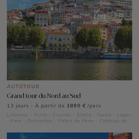
AUTOTOUR
Grand tour du Nord au Sud
13 jours - À partir de
1890 €
/pers
Lisbonne - Porto - Cascais - Sintra - Tavira - Lagos
- Faro - Guimarães - Palais de Pena - Château de
Guimarães - Grottes de Benagil - Parc naturel de la
Serra da Estrela - Cabo da Roca - Tour de Belém -
Monastère des Hiéronymites - Praia da Marinha