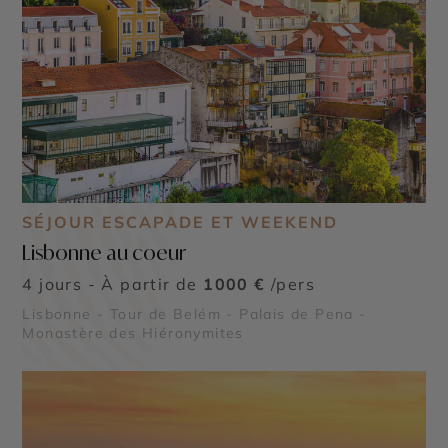
SÉJOUR ESCAPADE ET WEEKEND
Lisbonne au coeur
4 jours - À partir de
1000 €
/pers
Lisbonne - Tour de Belém - Palais de Pena -
Monastère des Hiéronymites