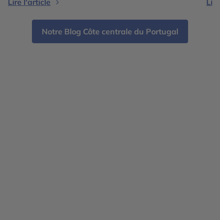
Lire l'article
Lire
des villages blancs baignés de soleil en
por
Andalousie aux falaises vertigineuses des […]
trè
amo
Notre Blog Côte centrale du Portugal