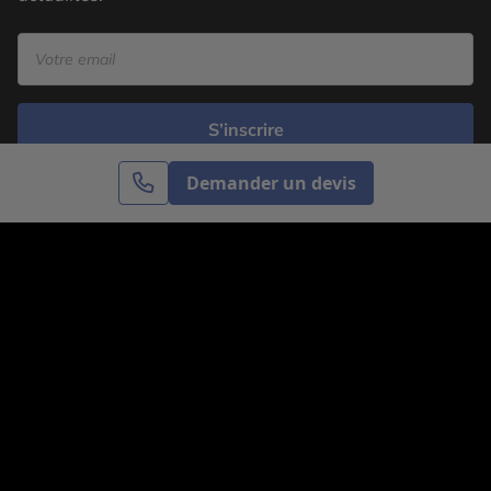
S’inscrire
Demander un devis
Cercle des Voyages est une agence de voyage
spécialisée dans le sur-mesure, appartenant au groupe
Cercle des Vacances. Grâce à notre expertise et notre
passion du voyage, nous sommes là pour vous aider à
réaliser le voyage de vos rêves. Notre équipe est à
votre écoute pour créer le voyage qui vous ressemble.
Co-concevez votre voyage
Nous contacter