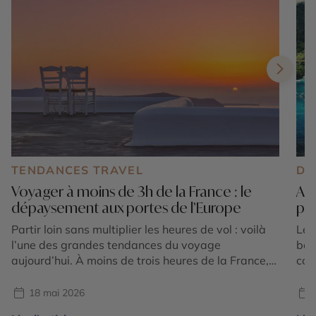
TENDANCES TRAVEL
DE
Voyager à moins de 3h de la France : le
Aço
dépaysement aux portes de l’Europe
por
Partir loin sans multiplier les heures de vol : voilà
Les
l’une des grandes tendances du voyage
bel
aujourd’hui. À moins de trois heures de la France,
cœu
l’Europe offre pourtant une incroyable diversité de
séd
paysages, d’ambiances et d’expériences. En
spe
18 mai 2026
seulement quelques heures, vous pouvez passer
dép