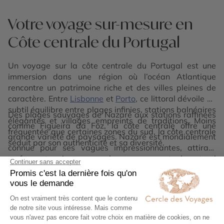
Votre voyage sur-mesure en
Côte centrale du Portugal
Un voyage sur la côte centrale du Portugal est une
immersion dans une région où l’océan Atlantique
rencontre un patrimoine riche et des villes pleines de
caractère. Entre
Lisbonne
et
Porto
, ce littoral dévoile un
subtil équilibre entre plages infinies, stations balnéaires
Des plages sauvages de Nazaré aux stations raffinées
élégantes et villages empreints de traditions. Moins
comme Figueira da Foz, la côte centrale offre une
fréquentée que certaines zones du sud, la côte centrale
grande variété de paysages. Nazaré est mondialement
séduit par son authenticité et sa diversité.
connue pour ses vagues impressionnantes, attirant
surfeurs et curieux venus observer ce spectacle naturel
Au-delà du littoral, la région regorge de trésors
unique. Plus au sud, Peniche et ses falaises découpées
culturels. La ville universitaire de Coimbra, chargée
ouvrent la voie à des panoramas spectaculaires, tandis
d’histoire, dévoile une atmosphère unique, tandis que
que les longues plages de sable invitent à la détente et
les villages alentour révèlent un Portugal plus intime.
aux activités nautiques.
Les traditions maritimes sont omniprésentes, que ce
Explorer la côte centrale du Portugal, c’est vivre une
soit dans les ports de pêche, les marchés ou la
expérience équilibrée entre nature, culture et douceur