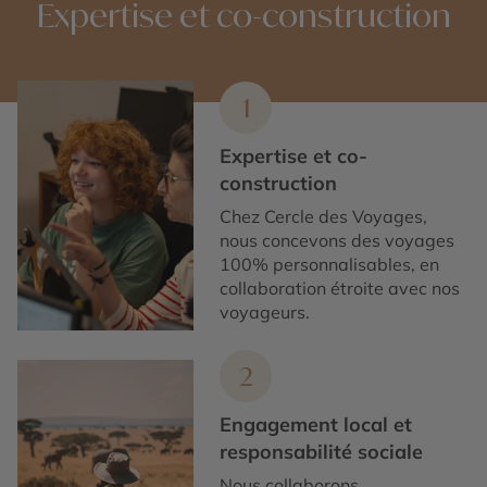
Expertise et co-construction
agréables, avec moins de fréquentation et des
paysages lumineux.
1
Expertise et co-
construction
Chez Cercle des Voyages,
nous concevons des voyages
100% personnalisables, en
collaboration étroite avec nos
voyageurs.
2
Engagement local et
responsabilité sociale
Nous collaborons