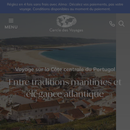
Réglez en 4 fois sans frais avec Alma : Décalez vos paiements, pas votre
voyage. Conditions disponibles au moment du paiement.
MENU
Voyage sur la Côte centrale du Portugal
Entre traditions maritimes et
élégance atlantique