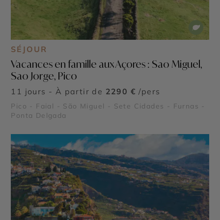
SÉJOUR
Vacances en famille aux Açores : Sao Miguel,
Sao Jorge, Pico
11 jours - À partir de
2290 €
/pers
Pico - Faial - São Miguel - Sete Cidades - Furnas -
Ponta Delgada