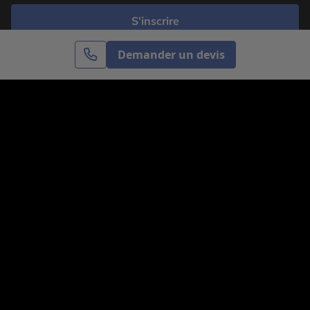
S’inscrire
Demander un devis
Cercle des Voyages est une agence de voyage
spécialisée dans le sur-mesure, appartenant au groupe
Cercle des Vacances. Grâce à notre expertise et notre
passion du voyage, nous sommes là pour vous aider à
réaliser le voyage de vos rêves. Notre équipe est à
votre écoute pour créer le voyage qui vous ressemble.
Co-concevez votre voyage
Nous contacter
Venez nous voir