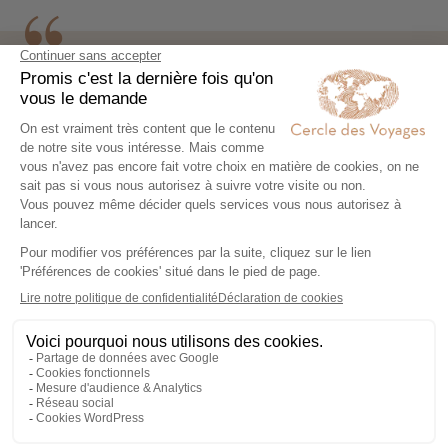
Les voyages sur les îles portugaises vous invitent à
découvrir deux destinations uniques au cœur de
l’Atlantique :
Madère
et les Açores. Chaque archipel
possède une identité forte, des paysages
spectaculaires et une atmosphère singulière. Vous
explorez des territoires préservés où la nature
s’exprime pleinement, entre volcans, falaises, forêts
luxuriantes et villages authentiques.
À Madère comme aux
Açores
, chaque itinéraire
révèle une diversité impressionnante de paysages et
d’expériences. Vous randonnez au cœur de
panoramas grandioses, vous découvrez des sites
naturels remarquables et vous profitez d’un
environnement encore intact. Les voyages sur les îles
portugaises séduisent par leur richesse et leur
capacité à offrir un véritable dépaysement.
Avec Cercle des Voyages, les voyages sur les
îles