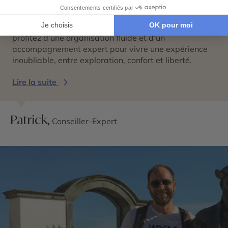
portugaises
se vivent selon vos envies. Nous créons
des circuits sur mesure pour vous permettre de
découvrir chaque destination à votre rythme. Vous
profitez d’une organisation fluide et d’un
accompagnement expert pour vivre une expérience
inoubliable, entre exploration, confort et liberté.
Lire la suite
Patrick,
Conseiller-Expert