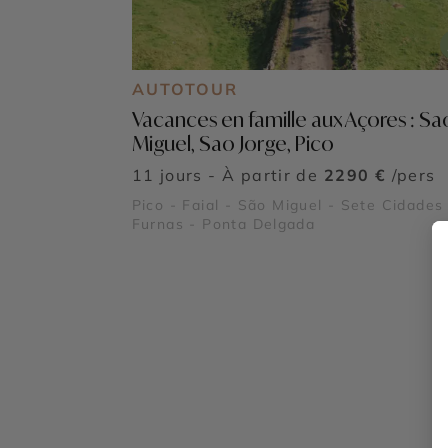
AUTOTOUR
Vacances en famille aux Açores : Sa
Miguel, Sao Jorge, Pico
11 jours - À partir de
2290 €
/pers
Pico - Faial - São Miguel - Sete Cidades
Furnas - Ponta Delgada