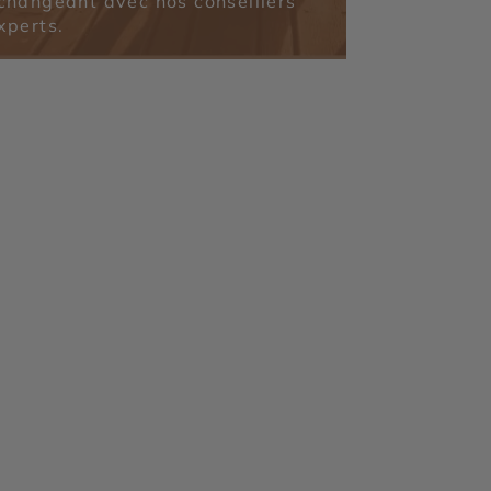
changeant avec nos conseillers
xperts.