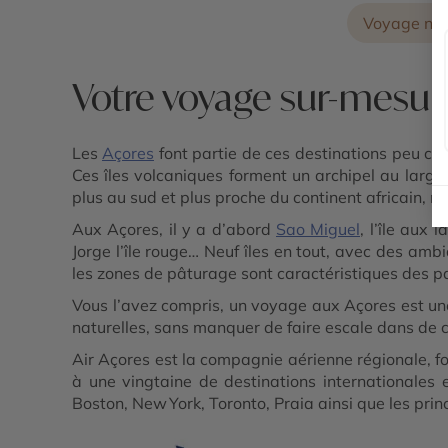
Voyage nat
Votre voyage sur-mesur
Les
Açores
font partie de ces destinations peu c
Ces îles volcaniques forment un archipel au larg
plus au sud et plus proche du continent africain, 
Aux Açores, il y a d’abord
Sao Miguel
, l’île aux 
Jorge l’île rouge… Neuf îles en tout, avec des ambi
les zones de pâturage sont caractéristiques des p
Vous l’avez compris, un voyage aux Açores est une 
naturelles, sans manquer de faire escale dans de 
Air Açores est la compagnie aérienne régionale, fond
à une vingtaine de destinations internationales 
Boston, New York, Toronto, Praia ainsi que les prin