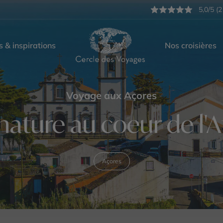
5,0/5 (2
s & inspirations
Nos croisières
Voyage aux Açores
nature au coeur de l'
Açores