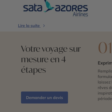
Lire la suite
0
Votre voyage sur
mesure en 4
Exprim
étapes
Remplis
formulai
laissez 
rêves d
inspira
Demander un devis
période