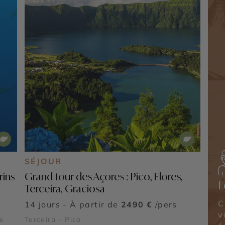
SÉJOUR
rins
Grand tour des Açores : Pico, Flores,
L
Terceira, Graciosa
C
14 jours - À partir de
2490 €
/pers
v
te
Terceira - Pico