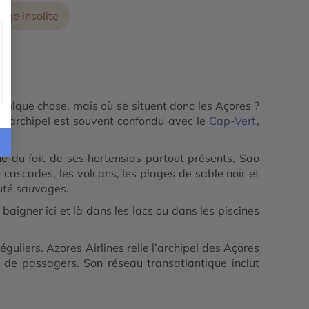
age insolite
elque chose, mais où se situent donc les Açores ?
. L’archipel est souvent confondu avec le
Cap-Vert
,
s.
eue du fait de ses hortensias partout présents, Sao
s cascades, les volcans, les plages de sable noir et
auté sauvages.
aigner ici et là dans les lacs ou dans les piscines
éguliers. Azores Airlines relie l’archipel des Açores
n de passagers. Son réseau transatlantique inclut