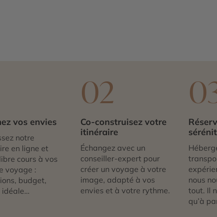
1
02
0
ez vos envies
Co-construisez votre
Réserv
itinéraire
séréni
sez notre
Échangez avec un
Héberg
re en ligne et
conseiller-expert pour
transpor
libre cours à vos
créer un voyage à votre
expérie
e voyage :
image, adapté à vos
nous no
tions, budget,
envies et à votre rythme.
tout. Il
 idéale…
qu’à par