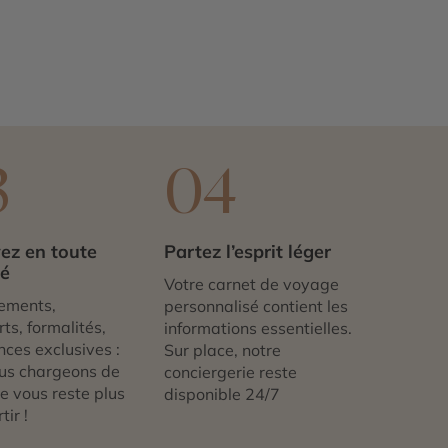
3
04
ez en toute
Partez l’esprit léger
té
Votre carnet de voyage
ements,
personnalisé contient les
ts, formalités,
informations essentielles.
nces exclusives :
Sur place, notre
us chargeons de
conciergerie reste
 ne vous reste plus
disponible 24/7
tir !