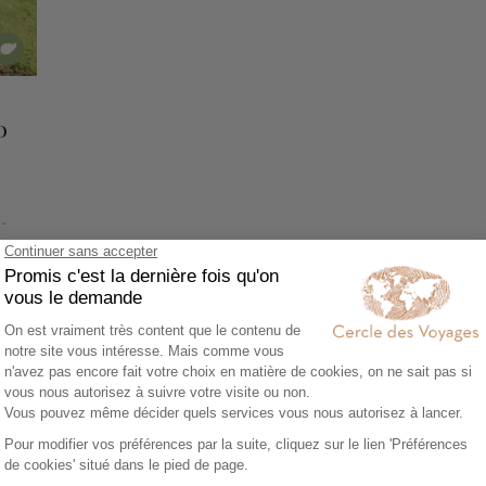
o
 -
Voir tous nos voyages Portugal
Découvrez aussi :