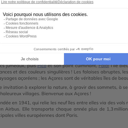
ure
Voyage responsable
Voyage plongée
Voy
e aux Açores
onnues des voyageurs. Ce doux nom vous dit probablement qu
e du
Portugal
, dans l’océan Atlantique, à 4h de vol de Paris
mais ces archipels partagent en réalité peu de points commun
lacs jumeaux, puis
Pico
et son point culminant,
Faial
l’île bl
ances et des couleurs singulières ! Les falaises abruptes, le
aysages açoréens ; les Açores sont de véritables îles de be
invitation à explorer la nature, à gravir des sommets, à se b
chaleureux villages. Bienvenue aux Açores !
ée en 1941, qui relie les neuf îles entre elles via des vols r
en Airbus. Elle transporte chaque année plus de 1,3 millio
cipales villes européennes dont Paris.