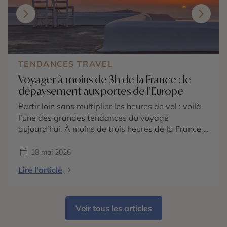
TENDANCES TRAVEL
Voyager à moins de 3h de la France : le
dépaysement aux portes de l’Europe
Partir loin sans multiplier les heures de vol : voilà
l’une des grandes tendances du voyage
aujourd’hui. À moins de trois heures de la France,
l’Europe offre pourtant une incroyable diversité de
paysages, d’ambiances et d’expériences. En
18 mai 2026
seulement quelques heures, vous pouvez passer
Lire l'article
des villages blancs baignés de soleil en
Andalousie aux falaises vertigineuses des […]
Voir tous les articles