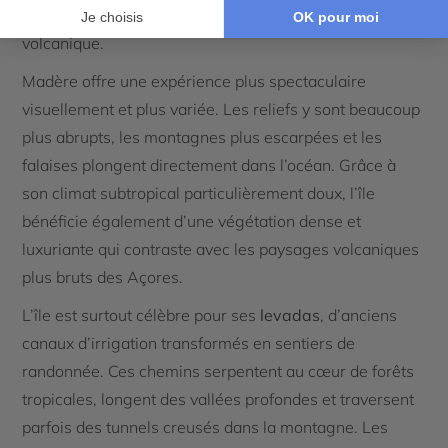
les piscines naturelles creusées dans la roche
volcanique.
Madère offre une expérience plus spectaculaire
visuellement et plus variée. Les reliefs y sont beaucoup
plus abrupts, les montagnes plus escarpées et les
falaises plongent directement dans l’océan. Grâce à
son climat subtropical particulièrement doux, l’île
bénéficie également d’une végétation dense et
luxuriante qui contraste avec les paysages volcaniques
plus bruts des Açores.
L’île est surtout célèbre pour ses
levadas
, d’anciens
canaux d’irrigation transformés en sentiers de
randonnée. Ces chemins serpentent au cœur de forêts
tropicales, longent des vallées profondes et traversent
parfois des tunnels creusés dans la montagne. Les