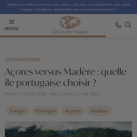
Réglez en 4 fois sans frais avec Alma : Décalez vos paiements, pas votre
voyage. Conditions disponibles au moment du paiement.
MENU
DESTINATIONS
Açores versus Madère : quelle
île portugaise choisir ?
Publié le 12 mai 2026
· Mis à jour le
12 mai 2026
Europe
Portugal
Açores
Madère