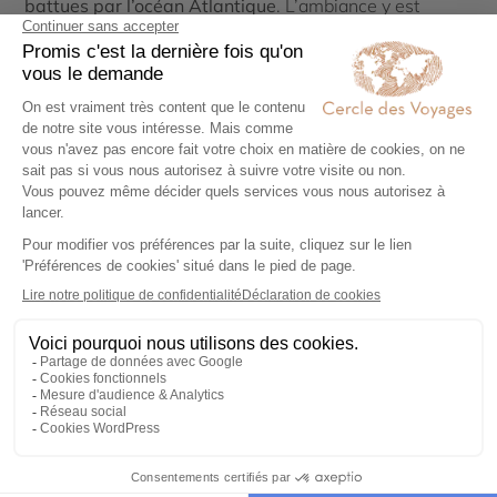
battues par l’océan Atlantique
. L’ambiance y est
particulièrement apaisante, avec une sensation
constante d’être loin de tout. Certaines îles,
régulièrement enveloppées de brume, rappellent même
les paysages d’Irlande ou d’Islande.
Les randonnées aux Açores permettent de découvrir
une nature encore très intacte. Les sentiers traversent
des vallées volcaniques, des forêts luxuriantes et des
zones géothermiques impressionnantes. Sur l’île de
São Miguel, les célèbres lacs de
Sete Cidades
offrent
des panoramas spectaculaires, tandis que
Pico
attire
les voyageurs en quête d’ascensions avec son volcan
culminant à plus de 2 300 mètres. L’archipel séduit
également les amateurs d’activités en pleine nature
avec l’observation des baleines et des dauphins, les
bains dans les sources chaudes naturelles ou encore