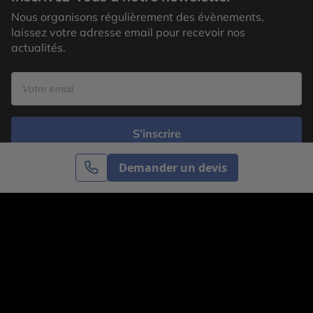
Nous organisons régulièrement des évènements,
laissez votre adresse email pour recevoir nos
actualités.
S’inscrire
Demander un devis
Cercle des Voyages est une agence de voyage
spécialisée dans le sur-mesure, appartenant au groupe
Cercle des Vacances. Grâce à notre expertise et notre
passion du voyage, nous sommes là pour vous aider à
réaliser le voyage de vos rêves. Notre équipe est à
votre écoute pour créer le voyage qui vous ressemble.