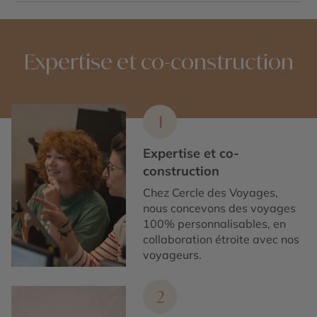
La période de mai à octobre est idéale pour profiter
des panoramas et des activités en extérieur, avec des
conditions météorologiques plus favorables.
Expertise et co-construction
1
Expertise et co-
construction
Chez Cercle des Voyages,
nous concevons des voyages
100% personnalisables, en
collaboration étroite avec nos
voyageurs.
2