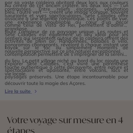
par sa vaste caldeira abritant deux lacs aux couleurs
Au centre de cet ancien cratère, les deux lacs — l’un
contrastées. Entre reliefs escarpés, végétation
bleu, l’autre vert — créent une image iconique, souvent
luxuriante et vues spectaculaires, Sete Cidades offre
associée à une légende romantique. Les points de vue,
une expérience inoubliable au cœur d’un décor
comme celui de Vista do Rei, permettent d’admirer
grandiose.
toute l’ampleur de ce paysage unique. Les routes et
Sete Cidades est également un lieu idéal pour les
sentiers qui serpentent autour de la caldeira offrent des
activités de plein air. Randonnées, balades à vélo,
panoramas changeants, révélant à chaque instant une
kayak sur le lac ou simplement moments de
nouvelle perspective sur ce site naturel exceptionnel.
contemplation permettent de s’imprégner de la sérénité
du lieu. Le petit village niché au bord du lac ajoute une
Explorer Sete Cidades, c’est vivre une parenthèse
touche authentique à cette découverte, entre nature et
spectaculaire et apaisante, entre volcans, lacs et
vie locale.
paysages préservés. Une étape incontournable pour
découvrir toute la magie des Açores.
Lire la suite
Votre voyage sur mesure en 4
étapes