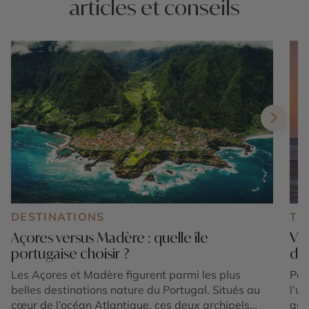
articles et conseils
DESTINATIONS
TE
Açores versus Madère : quelle île
Voy
portugaise choisir ?
dé
Les Açores et Madère figurent parmi les plus
Part
belles destinations nature du Portugal. Situés au
l’u
cœur de l’océan Atlantique, ces deux archipels
auj