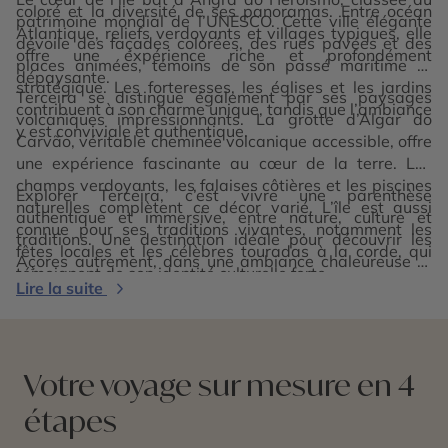
coloré et la diversité de ses panoramas. Entre océan
patrimoine mondial de l’UNESCO. Cette ville élégante
Atlantique, reliefs verdoyants et villages typiques, elle
dévoile des façades colorées, des rues pavées et des
offre une expérience riche et profondément
places animées, témoins de son passé maritime et
dépaysante.
stratégique. Les forteresses, les églises et les jardins
Terceira se distingue également par ses paysages
contribuent à son charme unique, tandis que l’ambiance
volcaniques impressionnants. La grotte d’Algar do
y est conviviale et authentique.
Carvão, véritable cheminée volcanique accessible, offre
une expérience fascinante au cœur de la terre. Les
champs verdoyants, les falaises côtières et les piscines
Explorer Terceira, c’est vivre une parenthèse
naturelles complètent ce décor varié. L’île est aussi
authentique et immersive, entre nature, culture et
connue pour ses traditions vivantes, notamment les
traditions. Une destination idéale pour découvrir les
fêtes locales et les célèbres touradas à la corde, qui
Açores autrement, dans une ambiance chaleureuse et
témoignent de son identité culturelle forte.
préservée.
Lire la suite
Votre voyage sur mesure en 4
étapes