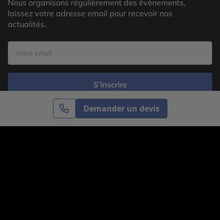
Nous organisons régulièrement des évènements,
laissez votre adresse email pour recevoir nos
actualités.
S’inscrire
Demander un devis
Cercle des Voyages est une agence de voyage
spécialisée dans le sur-mesure, appartenant au groupe
Cercle des Vacances. Grâce à notre expertise et notre
passion du voyage, nous sommes là pour vous aider à
réaliser le voyage de vos rêves. Notre équipe est à
votre écoute pour créer le voyage qui vous ressemble.
Co-concevez votre voyage