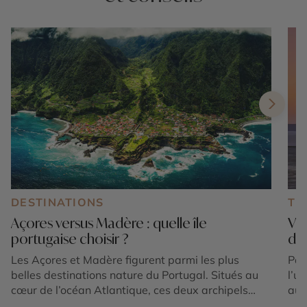
DESTINATIONS
TE
Açores versus Madère : quelle île
Voy
portugaise choisir ?
dé
Les Açores et Madère figurent parmi les plus
Part
belles destinations nature du Portugal. Situés au
l’u
cœur de l’océan Atlantique, ces deux archipels
auj
séduisent les voyageurs en quête de paysages
l’E