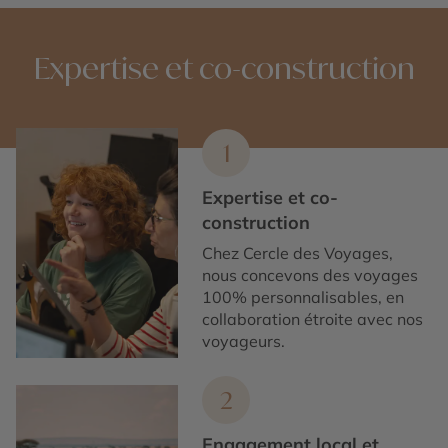
La période de mai à octobre est idéale pour profiter
du climat et des activités en extérieur. L’été est aussi
animé par les fêtes traditionnelles.
Expertise et co-construction
1
Expertise et co-
construction
Chez Cercle des Voyages,
nous concevons des voyages
100% personnalisables, en
collaboration étroite avec nos
voyageurs.
2
Engagement local et