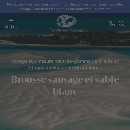
Réglez en 4 fois sans frais avec Alma : Décalez vos paiements, pas votre
voyage. Conditions disponibles au moment du paiement.
MENU
Voyage sur-mesure haut-de-gamme de 8 nuits en
Afrique du Sud et au Mozambique
Brousse sauvage et sable
blanc