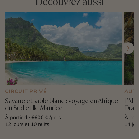
Découvrez aussi
CIRCUIT PRIVÉ
AUT
Savane et sable blanc : voyage en Afrique
L’Afr
du Sud et Ile Maurice
Drak
À partir de
6600 €
/pers
À part
12 jours et 10 nuits
14 jou