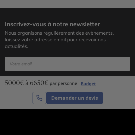
Inscrivez-vous à notre newsletter
Nous organisons régulièrement des évènements,
laissez votre adresse email pour recevoir nos
actualités.
5000€ à 6650€
S’inscrire
par personne
Budget
Demander un devis
Cercle des Voyages est une agence de voyage
spécialisée dans le sur-mesure, appartenant au groupe
Cercle des Vacances. Grâce à notre expertise et notre
passion du voyage, nous sommes là pour vous aider à