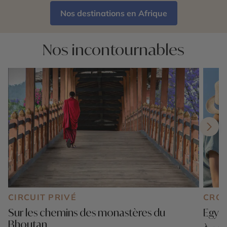
Nos destinations en Afrique
Nos incontournables
CIRCUIT PRIVÉ
CROI
Sur les chemins des monastères du
Egypt
Bhoutan