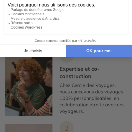
Expertise et co-construction
1
Expertise et co-
construction
Chez Cercle des Voyages,
nous concevons des voyages
100% personnalisables, en
collaboration étroite avec nos
voyageurs.
2