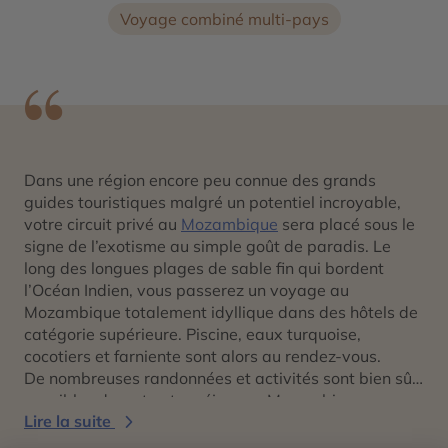
Voyage combiné multi-pays
Dans une région encore peu connue des grands
guides touristiques malgré un potentiel incroyable,
votre circuit privé au
Mozambique
sera placé sous le
signe de l’exotisme au simple goût de paradis. Le
long des longues plages de sable fin qui bordent
l’Océan Indien, vous passerez un voyage au
Mozambique totalement idyllique dans des hôtels de
catégorie supérieure. Piscine, eaux turquoise,
cocotiers et farniente sont alors au rendez-vous.
De nombreuses randonnées et activités sont bien sûr
possibles durant votre séjour au Mozambique pour
Lire la suite
vous permettre de découvrir les autres visages de ce
paradis sur terre. Vous pourrez ainsi partir en