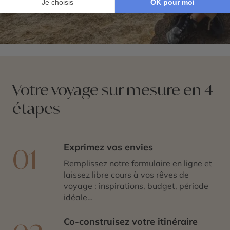
Votre voyage sur mesure en 4
étapes
Exprimez vos envies
01
Remplissez notre formulaire en ligne et
laissez libre cours à vos rêves de
voyage : inspirations, budget, période
idéale…
Co-construisez votre itinéraire