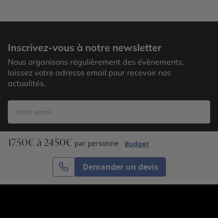
Ben Youssef Madrasa, Marrakech
Inscrivez-vous à notre newsletter
Nous organisons régulièrement des évènements,
laissez votre adresse email pour recevoir nos
actualités.
1750€ à 2450€
S’inscrire
par personne
Budget
Demander un devis
Cercle des Voyages est une agence de voyage
spécialisée dans le sur-mesure, appartenant au groupe
Cercle des Vacances. Grâce à notre expertise et notre