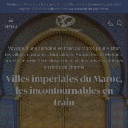
Réglez en 4 fois sans frais avec Alma : Décalez vos paiements, pas votre
voyage. Conditions disponibles au moment du paiement.
MENU
Voyage d'une semaine en train au Maroc pour visiter
les villes impériales : Marrakech, Rabat, Fès et Meknès,
trajets en train 1ère classe avec visites privées et logés
en riads de charme
Villes impériales du Maroc,
les incontournables en
train