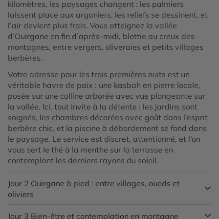
kilomètres, les paysages changent : les palmiers
laissent place aux arganiers, les reliefs se dessinent, et
l’air devient plus frais. Vous atteignez la vallée
d’Ouirgane en fin d’après-midi, blottie au creux des
montagnes, entre vergers, oliveraies et petits villages
berbères.
Votre adresse pour les trois premières nuits est un
véritable havre de paix : une kasbah en pierre locale,
posée sur une colline arborée avec vue plongeante sur
la vallée. Ici, tout invite à la détente : les jardins sont
soignés, les chambres décorées avec goût dans l’esprit
berbère chic, et la piscine à débordement se fond dans
le paysage. Le service est discret, attentionné, et l’on
vous sert le thé à la menthe sur la terrasse en
contemplant les derniers rayons du soleil.
Jour 2
Ouirgane à pied : entre villages, oueds et
oliviers
Jour 3
Bien-être et contemplation en montagne
Après un petit-déjeuner face aux montagnes, vous