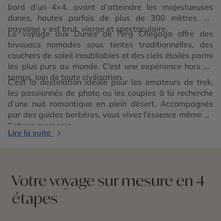
bord d’un 4×4, avant d’atteindre les majestueuses
dunes, hautes parfois de plus de 300 mètres. Le
paysage y est brut, vierge et spectaculaire.
Le voyage aux Dunes de l’erg Chegaga offre des
bivouacs nomades sous tentes traditionnelles, des
couchers de soleil inoubliables et des ciels étoilés parmi
les plus purs au monde. C’est une expérience hors du
temps, loin de toute civilisation.
C’est la destination idéale pour les amateurs de trek,
les passionnés de photo ou les couples à la recherche
d’une nuit romantique en plein désert. Accompagnés
par des guides berbères, vous vivez l’essence même du
Sahara marocain.
Lire la suite
Votre voyage sur mesure en 4
étapes