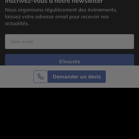
Inscrivez-vous à notre newsletter
Nous organisons régulièrement des évènements,
laissez votre adresse email pour recevoir nos
actualités.
S’inscrire
Demander un devis
Cercle des Voyages est une agence de voyage
spécialisée dans le sur-mesure, appartenant au groupe
Cercle des Vacances. Grâce à notre expertise et notre
passion du voyage, nous sommes là pour vous aider à
réaliser le voyage de vos rêves. Notre équipe est à
votre écoute pour créer le voyage qui vous ressemble.