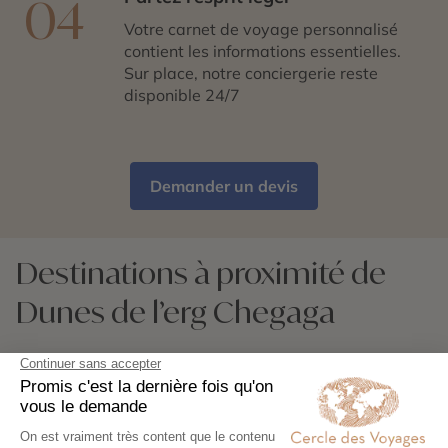
04
Votre carnet de voyage personnalisé
contient les informations essentielles.
Sur place, notre conciergerie reste
disponible 24/7
Demander un devis
Destinations à proximité de
Dunes de l’erg Chegaga