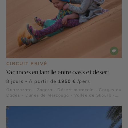
CIRCUIT PRIVÉ
Vacances en famille entre oasis et désert
8 jours - À partir de
1950 €
/pers
Ouarzazate - Zagora - Désert marocain - Gorges du
Dadès - Dunes de Merzouga - Vallée de Skoura -
Dunes de l’erg Chegaga - Vallée du Drâa - Vallée
des roses - Sahara marocain