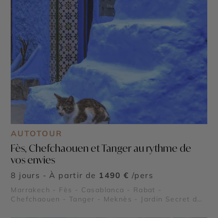
AUTOTOUR
Fès, Chefchaouen et Tanger au rythme de
vos envies
8 jours - À partir de
1490 €
/pers
Marrakech - Fès - Casablanca - Rabat -
Chefchaouen - Tanger - Meknès - Jardin Secret de
Marrakech - Palais Bahia et Tombeaux Saâdiens