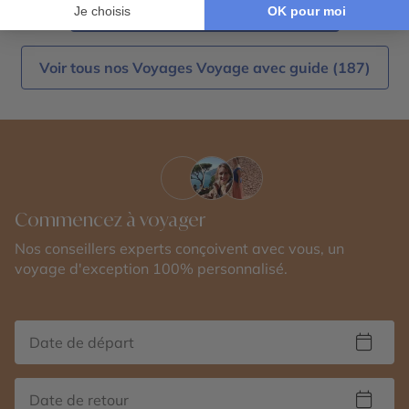
Voir tous nos Voyages Maroc (19)
Voir tous nos Voyages Voyage avec guide (187)
Commencez à voyager
Nos conseillers experts conçoivent avec vous, un
voyage d'exception 100% personnalisé.