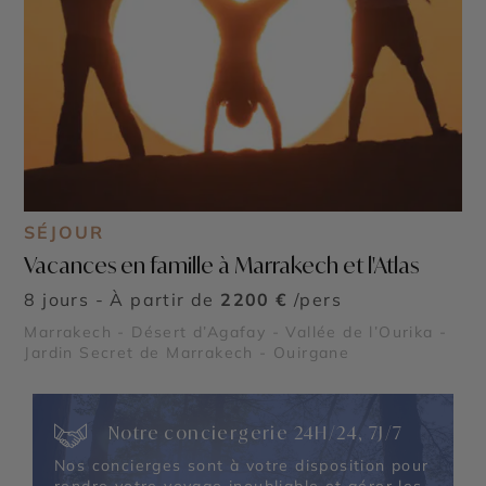
SÉJOUR
Vacances en famille à Marrakech et l'Atlas
8 jours - À partir de
2200 €
/pers
Marrakech - Désert d’Agafay - Vallée de l’Ourika -
Jardin Secret de Marrakech - Ouirgane
Notre conciergerie 24H/24, 7J/7
Nos concierges sont à votre disposition pour