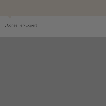
l’Ourika
. Terminez votre voyage en beauté en
explorant
Essaouira
, puis offrez-vous un moment de
détente au Hammam du Azur Art & Spa.
,
Conseiller-Expert