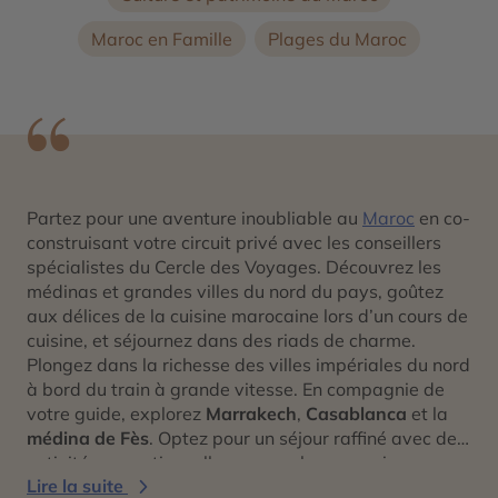
Maroc en Famille
Plages du Maroc
Partez pour une aventure inoubliable au
Maroc
en co-
construisant votre circuit privé avec les conseillers
spécialistes du Cercle des Voyages. Découvrez les
médinas et grandes villes du nord du pays, goûtez
aux délices de la cuisine marocaine lors d’un cours de
cuisine, et séjournez dans des riads de charme.
Plongez dans la richesse des villes impériales du nord
à bord du train à grande vitesse. En compagnie de
votre guide, explorez
Marrakech
,
Casablanca
et la
médina de Fès
. Optez pour un séjour raffiné avec des
activités exceptionnelles comme les excursions au
Lire la suite
désert d’Agafay
et la découverte de la
vallée de