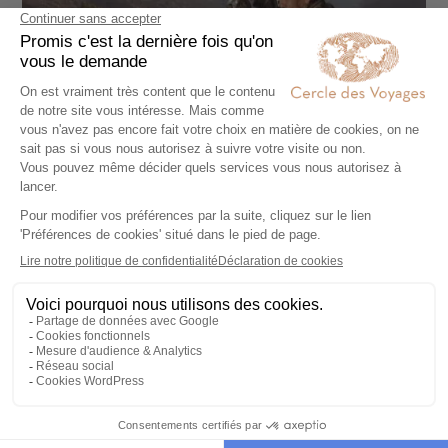
CIRCUIT PRIVÉ
Déconnexion dans l’Atlas
8 jours - À partir de
5850 €
/pers
Marrakech - Vallée de l’Ourika - Ouirgane