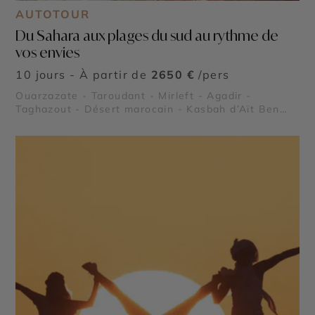
AUTOTOUR
Du Sahara aux plages du sud au rythme de
vos envies
10 jours - À partir de
2650 €
/pers
Ouarzazate - Taroudant - Mirleft - Agadir -
Taghazout - Désert marocain - Kasbah d’Aït Ben
Haddou - Vallée de Skoura - Réserve naturelle du
Sous Massa - Arches de Legzira