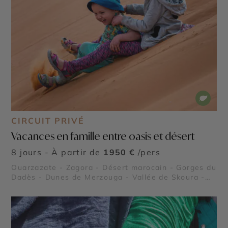
CIRCUIT PRIVÉ
Vacances en famille entre oasis et désert
8 jours - À partir de
1950 €
/pers
Ouarzazate - Zagora - Désert marocain - Gorges du
Dadès - Dunes de Merzouga - Vallée de Skoura -
Dunes de l’erg Chegaga - Vallée du Drâa - Vallée
des roses - Sahara marocain