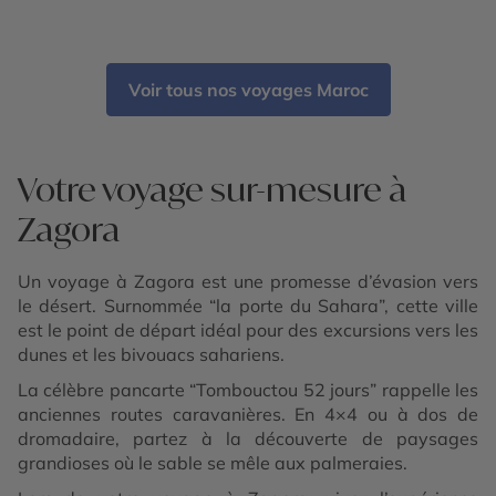
Merzouga - Désert marocain - Volubilis - Palais
Bahia et Tombeaux Saâdiens - Jardin Secret de
Marrakech - Gorges du Dadès - Sahara marocain -
Kasbah d’Aït Ben Haddou
Voir tous nos voyages Maroc
Votre voyage sur-mesure à
Zagora
Un voyage à Zagora est une promesse d’évasion vers
le désert. Surnommée “la porte du Sahara”, cette ville
est le point de départ idéal pour des excursions vers les
dunes et les bivouacs sahariens.
La célèbre pancarte “Tombouctou 52 jours” rappelle les
anciennes routes caravanières. En 4×4 ou à dos de
dromadaire, partez à la découverte de paysages
grandioses où le sable se mêle aux palmeraies.