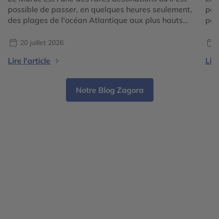
possible de passer, en quelques heures seulement,
par
des plages de l'océan Atlantique aux plus hauts
pay
sommets de l'Atlas, avant de rejoindre les
Mar
immenses dunes du Sahara. Cette incroyable
spo
20 juillet 2026
diversité de paysages fait du royaume une
Pou
Lire l'article
Lire
destination idéale pour les voyageurs qui
méd
souhaitent vivre plusieurs expériences […]
Notre Blog Zagora