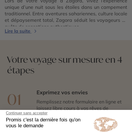
Lors de votre voyage à Zagora, vivez l’expérience
unique d’une nuit sous les étoiles dans un campement
traditionnel. Entre aventures sahariennes, culture locale
et dépaysement total, Zagora séduit les voyageurs en
quête de sensations authentiques.
Lire la suite
Votre voyage sur mesure en 4
étapes
Exprimez vos envies
01
Remplissez notre formulaire en ligne et
laissez libre cours à vos rêves de
voyage : inspirations, budget, période
idéale…