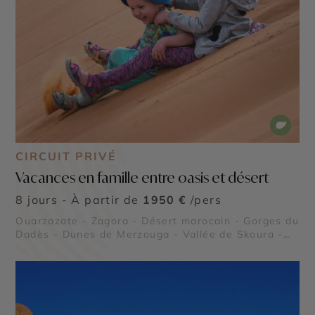
CIRCUIT PRIVÉ
Vacances en famille entre oasis et désert
8 jours - À partir de
1950 €
/pers
Ouarzazate - Zagora - Désert marocain - Gorges du
Dadès - Dunes de Merzouga - Vallée de Skoura -
Dunes de l’erg Chegaga - Vallée du Drâa - Vallée
des roses - Sahara marocain