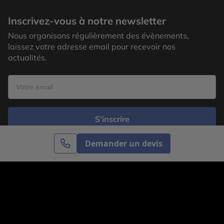
Inscrivez-vous à notre newsletter
Nous organisons régulièrement des évènements,
laissez votre adresse email pour recevoir nos
actualités.
S’inscrire
Demander un devis
Cercle des Voyages est une agence de voyage
spécialisée dans le sur-mesure, appartenant au groupe
Cercle des Vacances. Grâce à notre expertise et notre
passion du voyage, nous sommes là pour vous aider à
réaliser le voyage de vos rêves. Notre équipe est à
votre écoute pour créer le voyage qui vous ressemble.