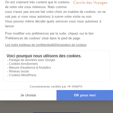
Co-construisez votre itinéraire
02
Échangez avec un conseiller-expert
pour créer un voyage à votre image,
adapté à vos envies et à votre rythme.
Réservez en toute sérénité
03
Hébergements, transports, formalités,
expériences exclusives : nous nous
chargeons de tout. Il ne vous reste plus
qu’à partir !
Partez l’esprit léger
04
Votre carnet de voyage personnalisé
contient les informations essentielles.
Sur place, notre conciergerie reste
disponible 24/7