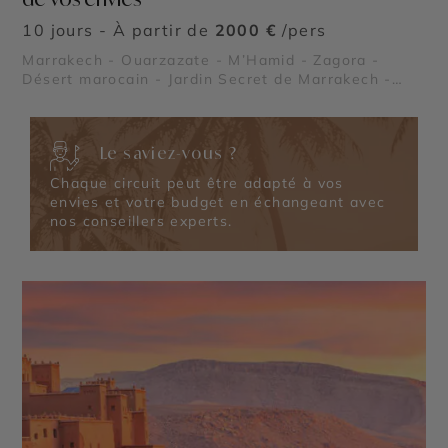
10 jours - À partir de
2000 €
/pers
Marrakech - Ouarzazate - M’Hamid - Zagora -
Désert marocain - Jardin Secret de Marrakech -
Gorges du Dadès - Palais Bahia et Tombeaux
Saâdiens - Vallée du Drâa - Vallée des roses -
Sahara marocain
Le saviez-vous ?
Chaque circuit peut être adapté à vos
envies et votre budget en échangeant avec
nos conseillers experts.