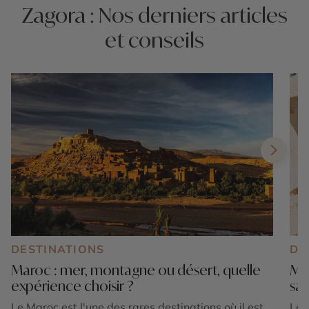
Zagora : Nos derniers articles
et conseils
DESTINATIONS
DE
Maroc : mer, montagne ou désert, quelle
Mar
expérience choisir ?
sa
Le Maroc est l'une des rares destinations où il est
Le 