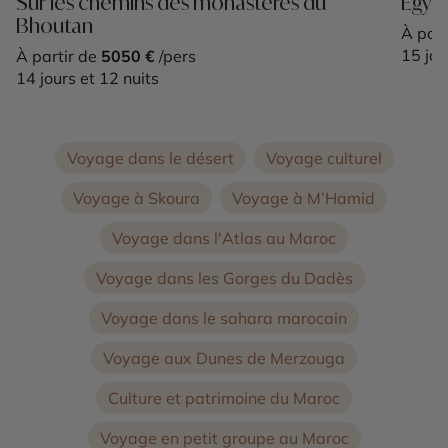
Sur les chemins des monastères du
Egypt
Bhoutan
À part
15 jou
À partir de
5050 €
/pers
14 jours et 12 nuits
Voyage dans le désert
Voyage culturel
Voyage à Skoura
Voyage à M’Hamid
Voyage dans l'Atlas au Maroc
Voyage dans les Gorges du Dadès
Voyage dans le sahara marocain
Voyage aux Dunes de Merzouga
Culture et patrimoine du Maroc
Voyage en petit groupe au Maroc