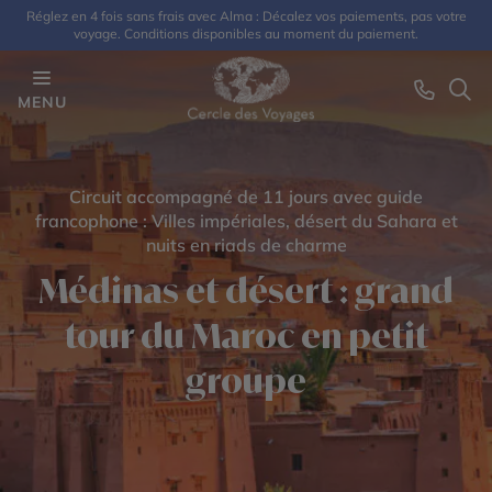
Réglez en 4 fois sans frais avec Alma : Décalez vos paiements, pas votre
voyage. Conditions disponibles au moment du paiement.
MENU
Circuit accompagné de 11 jours avec guide
francophone : Villes impériales, désert du Sahara et
nuits en riads de charme
Médinas et désert : grand
tour du Maroc en petit
groupe