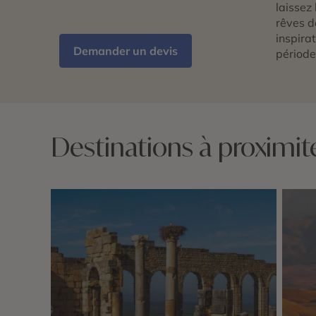
laissez 
rêves d
inspira
Demander un devis
période
Destinations à proximi