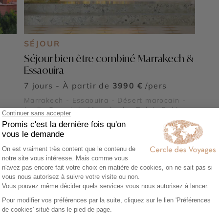
SÉJOUR
Séjour bien être combiné Marrakech &
Essaouira
7 jours - À partir de
3990 €
/pers
Marrakech - Essaouira - Désert marocain -
Jardin Secret de Marrakech - Palais Bahia et
Tombeaux Saâdiens
Voir tous nos voyages Maroc
e au Palais Bahia et Tombea