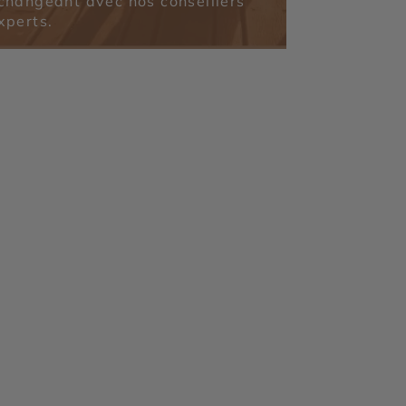
changeant avec nos conseillers
xperts.