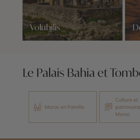
Volubilis
D
Nos 4 idées voyage
Nos 4 
Le Palais Bahia et Tomb
Culture et
Maroc en Famille
patrimoin
Maroc