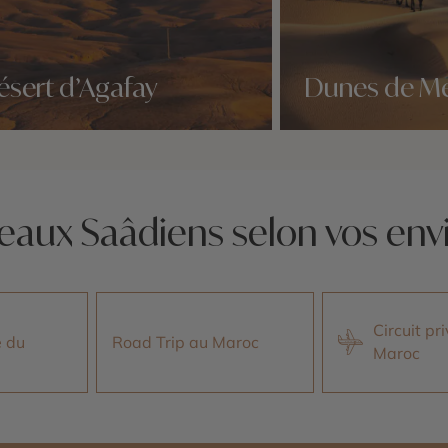
ésert d’Agafay
Dunes de M
idées voyage
Nos 4 idées voyage
eaux Saâdiens selon vos env
Circuit pr
e du
Road Trip au Maroc
Maroc