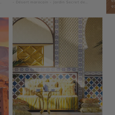
é
- Désert marocain - Jardin Secret de
e
Marrakech - Gorges du Dadès - Palais Bahia
et Tombeaux Saâdiens - Vallée du Drâa -
Vallée des roses - Sahara marocain