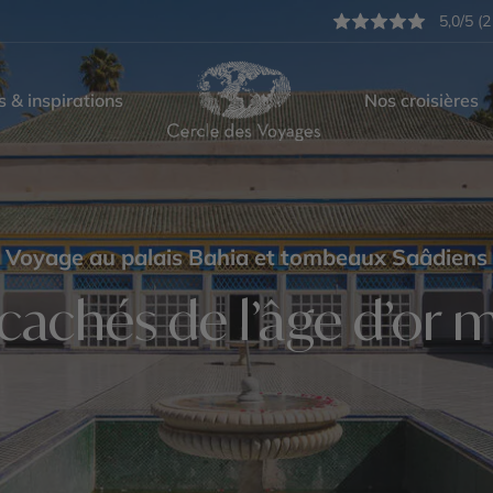
5,0/5 (2
s & inspirations
Nos croisières
Voyage au palais Bahia et tombeaux Saâdiens
 cachés de l’âge d’or 