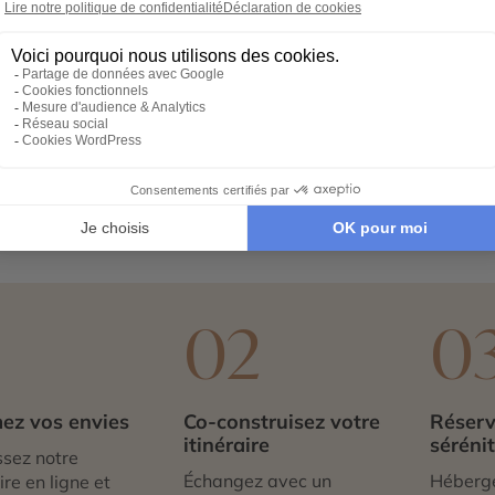
s vous invite à remonter le temps au cœur de la grand
 l’histoire glorieuse du royaume marocain.
ute par la visite du somptueux Palais Bahia. Construit au X
n jardin andalou. Ce lieu chargé d’histoire évoque la vie lux
x Saâdiens se poursuit vers le quartier de la Kasbah, où 
par leurs stucs finement ciselés, leurs colonnes de marbre 
ée fascinante dans l’art marocain et l’histoire impériale. 
tape culturelle incontournable lors d’un séjour à
Marrakech
.
1
02
0
ez vos envies
Co-construisez votre
Réserv
itinéraire
séréni
sez notre
Échangez avec un
Héberg
re en ligne et