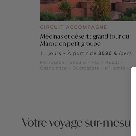
CIRCUIT ACCOMPAGNÉ
Médinas et désert : grand tour du
Maroc en petit groupe
11 jours - À partir de
3590 €
/pers
Marrakech - Skoura - Fès - Rabat -
Casablanca - Ouarzazate - M’Hamid -
Zagora - Dunes de Merzouga - Désert
marocain - Volubilis - Palais Bahia et
Tombeaux Saâdiens - Jardin Secret de
Marrakech - Gorges du Dadès - Sahara
marocain - Kasbah d’Aït Ben Haddou
Votre voyage sur-mesur