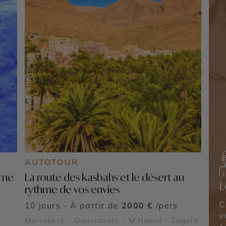
AUTOTOUR
hme
La route des kasbahs et le désert au
L
rythme de vos envies
C
10 jours - À partir de
2000 €
/pers
v
Marrakech - Ouarzazate - M’Hamid - Zagora