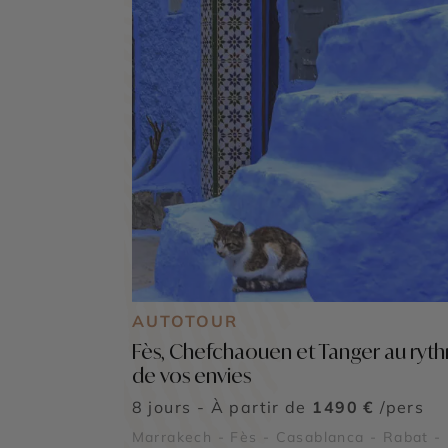
AUTOTOUR
Fès, Chefchaouen et Tanger au ryt
de vos envies
8 jours - À partir de
1490 €
/pers
Marrakech - Fès - Casablanca - Rabat -