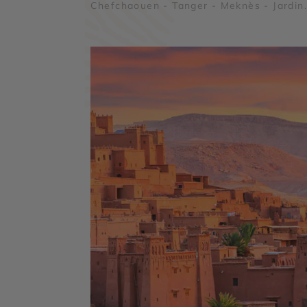
Chefchaouen - Tanger - Meknès - Jardin
Secret de Marrakech - Palais Bahia et
Tombeaux Saâdiens