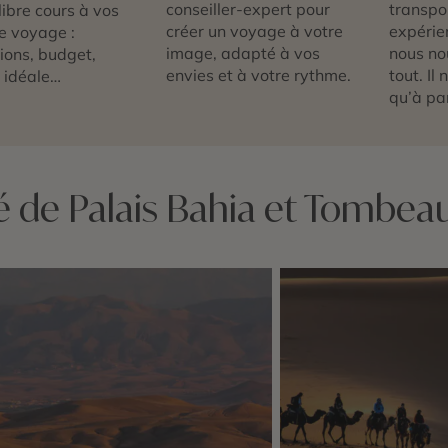
conseiller-expert pour
transpor
libre cours à vos
créer un voyage à votre
expérie
e voyage :
image, adapté à vos
nous no
tions, budget,
envies et à votre rythme.
tout. Il
 idéale…
qu’à par
té de Palais Bahia et Tombea