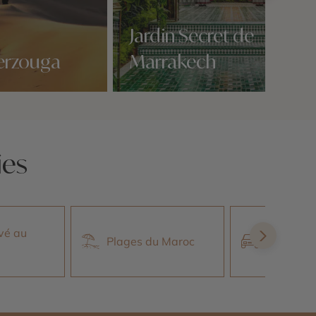
Jardin Secret de
erzouga
Marrakech
Nos 4 idées voyage
ies
ivé au
Plages du Maroc
Aventure