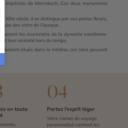
eur impériale de Marrakech. Ces deux monuments
IXe siècle, il se distingue par ses patios fleuris,
ueuse des vizirs de l’époque.
reposent les souverains de la dynastie saadienne.
et leur sérénité hors du temps.
Idéalement situés dans la médina, ces sites peuvent
3
04
ez en toute
Partez l’esprit léger
té
Votre carnet de voyage
ements,
personnalisé contient les