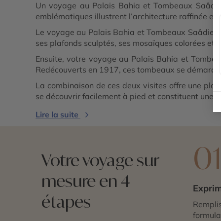
Un voyage au Palais Bahia et Tombeaux Saâdien
emblématiques illustrent l’architecture raffinée et
Le voyage au Palais Bahia et Tombeaux Saâdiens déb
ses plafonds sculptés, ses mosaïques colorées et so
Ensuite, votre voyage au Palais Bahia et Tombeau
Redécouverts en 1917, ces tombeaux se démarquent 
La combinaison de ces deux visites offre une plong
se découvrir facilement à pied et constituent une é
Lire la suite
0
Votre voyage sur
mesure en 4
Exprim
étapes
Remplis
formulai