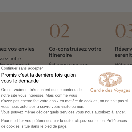
1
02
0
ez vos envies
Co-construisez votre
Réserv
itinéraire
séréni
sez notre
Échangez avec un
Héberg
re en ligne et
conseiller-expert pour
transpor
libre cours à vos
créer un voyage à votre
expérie
e voyage :
image, adapté à vos
nous no
tions, budget,
envies et à votre rythme.
tout. Il
 idéale…
qu’à par
é de Désert d’Agafay