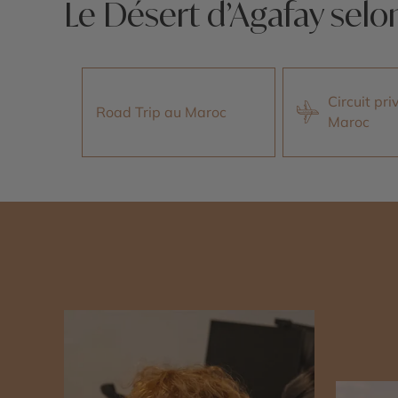
Le Désert d’Agafay selo
Circuit pri
Road Trip au Maroc
Maroc