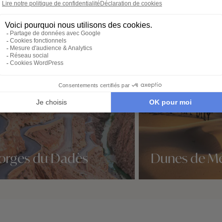
orges du Dadès
Dunes de M
idées voyage
Nos 1 idées voyage