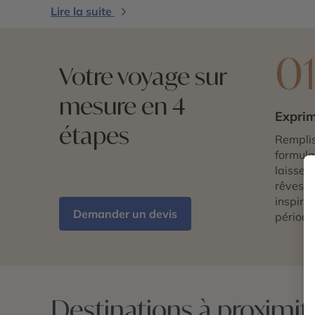
Lire la suite
0
Votre voyage sur
mesure en 4
Exprim
étapes
Remplis
formulai
laissez 
rêves d
inspira
Demander un devis
période
Destinations à proximit