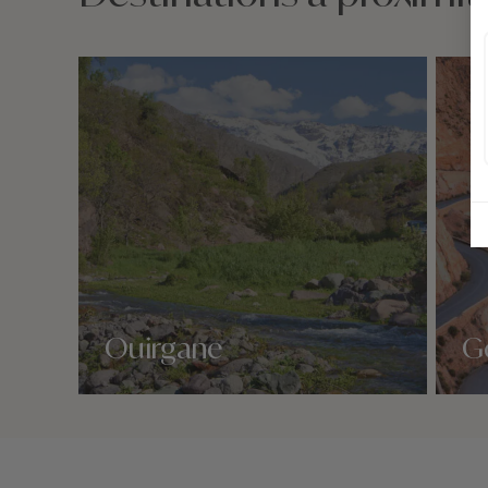
Ouirgane
G
Nos 1 idées voyage
Nos 1 