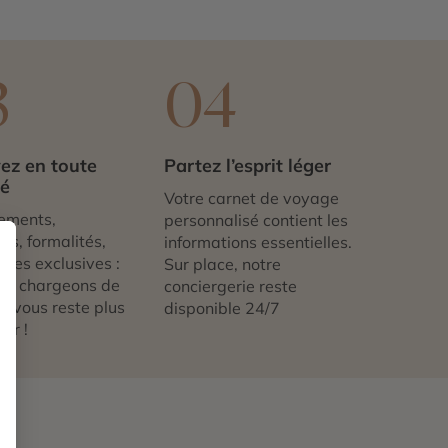
3
04
ez en toute
Partez l’esprit léger
té
Votre carnet de voyage
ements,
personnalisé contient les
ts, formalités,
informations essentielles.
nces exclusives :
Sur place, notre
us chargeons de
conciergerie reste
 ne vous reste plus
disponible 24/7
tir !