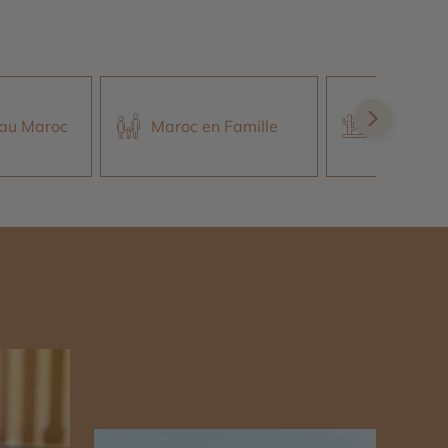
Voyage d
 au Maroc
Maroc en Famille
désert a
n