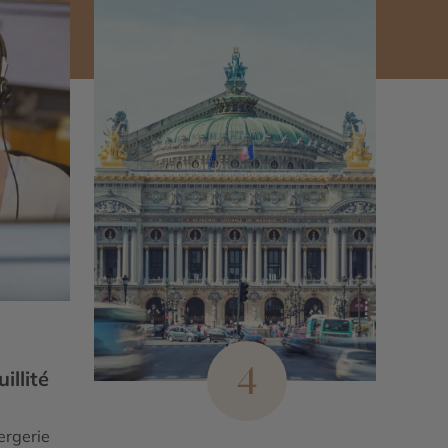
4
illité
ergerie