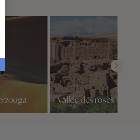
erzouga
Vallée des roses
Nos 1 idées voyage