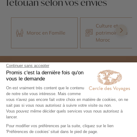
Tétouan selon vos envies
Culture et
Maroc en Famille
patrimoine du
Maroc
Expertise et co-construction
1
Expertise et co-
construction
Chez Cercle des Voyages,