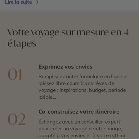
Lire la suite
une destination paisible et raffinée, idéale pour les
voyageurs en quête d’authenticité et de charme
andalou.
Votre voyage sur mesure en 4
étapes
Exprimez vos envies
01
Remplissez notre formulaire en ligne et
laissez libre cours à vos rêves de
voyage : inspirations, budget, période
idéale…
Co-construisez votre itinéraire
02
Échangez avec un conseiller-expert
pour créer un voyage à votre image,
adapté à vos envies et à votre rythme.