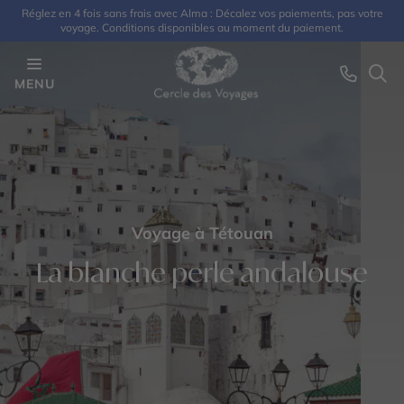
Réglez en 4 fois sans frais avec Alma : Décalez vos paiements, pas votre
voyage. Conditions disponibles au moment du paiement.
MENU
Voyage à Tétouan
La blanche perle andalouse