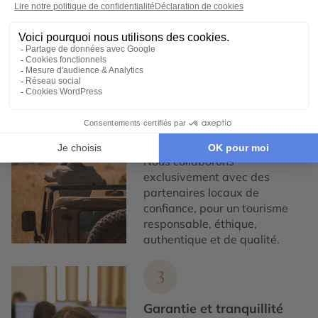
nous concevons des voyages
100% personnalisables, en
collaboration étroite avec nos
voyageurs.
2
Engagement local et
responsabilité sociale
Nous collaborons
exclusivement avec des
partenaires locaux de
confiance, pour un tourisme
responsable, éthique,
authentique et de qualité.
3
Garantie et tranquillité