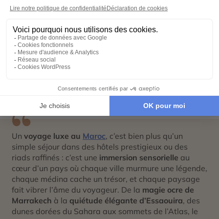
Voyage en petit groupe dans le désert
Culture et patrimoine du Maroc
Maroc en Famille
Plages du Maroc
Road Trip au Maroc
Un
voyage luxe au
Maroc
, c’est bien plus qu’un
simple séjour dans des hôtels prestigieux ou des
riads raffinés : c’est une
immersion sensorielle
au
cœur d’un pays où chaque ville murmure une légende,
chaque médina cache un trésor, et chaque paysage
fait vibrer l’âme du voyageur. De la
magie ocre de
Marrakech
à la
quiétude élégante d’Essaouira
, des
dunes dorées du Sahara aux sommets de l’Atlas, le