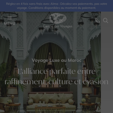
Réglez en 4 fois sans frais avec Alma : Décalez vos paiements, pas votre
voyage. Conditions disponibles au moment du paiement.
MENU
Voyage Luxe au Maroc
L’alliance parfaite entre
raffinement, culture et évasion