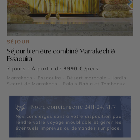
SÉJOUR
Séjour bien être combiné Marrakech &
Essaouira
7 jours - À partir de
3990 €
/pers
Marrakech - Essaouira - Désert marocain - Jardin
Secret de Marrakech - Palais Bahia et Tombeaux
Saâdiens
Notre conciergerie 24H/24, 7J/7
Nos concierges sont à votre disposition pour
rendre votre voyage inoubliable et gérer les
éventuels imprévus ou demandes sur place.