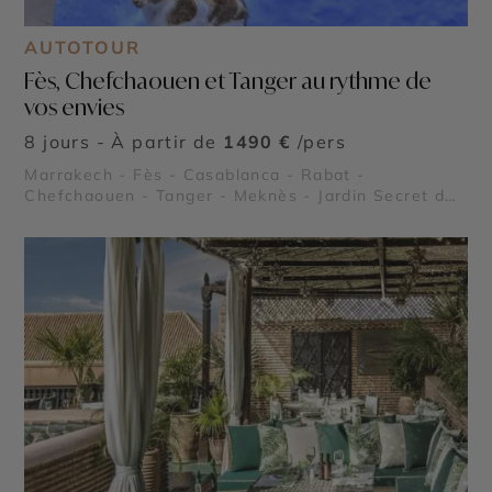
AUTOTOUR
Fès, Chefchaouen et Tanger au rythme de
vos envies
8 jours - À partir de
1490 €
/pers
Marrakech - Fès - Casablanca - Rabat -
Chefchaouen - Tanger - Meknès - Jardin Secret de
Marrakech - Palais Bahia et Tombeaux Saâdiens