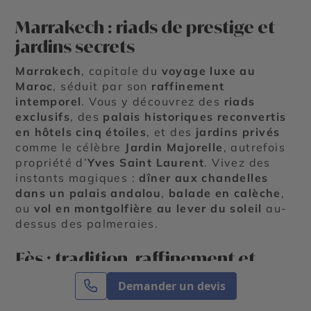
Marrakech : riads de prestige et
jardins secrets
Marrakech
, capitale du
voyage luxe au
Maroc
, séduit par son
raffinement
intemporel
. Vous y découvrez des
riads
exclusifs
, des
palais historiques reconvertis
en hôtels cinq étoiles
, et des
jardins privés
comme le célèbre
Jardin Majorelle
, autrefois
propriété d’
Yves Saint Laurent
. Vivez des
instants magiques :
dîner aux chandelles
dans un palais andalou
,
balade en calèche
,
ou
vol en montgolfière au lever du soleil
au-
dessus des palmeraies.
Fès : tradition, raffinement et
immersion culturelle
Demander un devis
Fès
, l’une des plus anciennes cités impériales