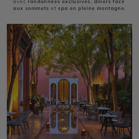
avec
randonnées exclusives
,
dîners face
aux sommets
et
spa en pleine montagne
.