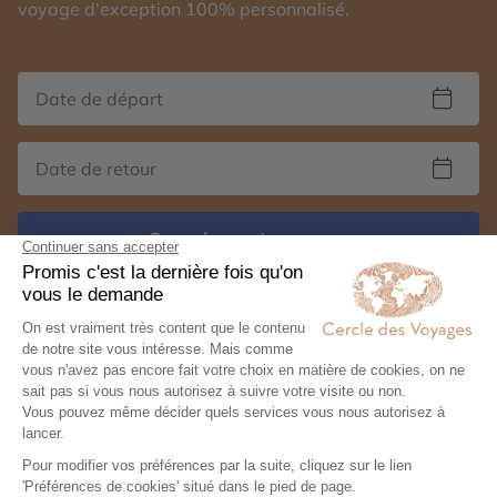
voyage d'exception 100% personnalisé.
Organisez votre voyage
Autres thématiques de voyages au Maroc :
Circuit privé au Maroc
Voyage à Marrakech
Voyage à Essaouira
Autotour au Maroc
Aventure au Maroc