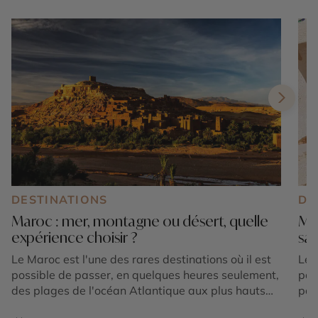
DESTINATIONS
DE
Maroc : mer, montagne ou désert, quelle
Mar
expérience choisir ?
sa
Le Maroc est l'une des rares destinations où il est
Le 
possible de passer, en quelques heures seulement,
par
des plages de l'océan Atlantique aux plus hauts
pay
sommets de l'Atlas, avant de rejoindre les
Mar