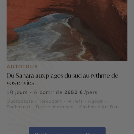
AUTOTOUR
Du Sahara aux plages du sud au rythme de
vos envies
10 jours - À partir de
2650 €
/pers
Ouarzazate - Taroudant - Mirleft - Agadir -
Taghazout - Désert marocain - Kasbah d’Aït Ben
Haddou - Vallée de Skoura - Réserve naturelle du
Sous Massa - Arches de Legzira