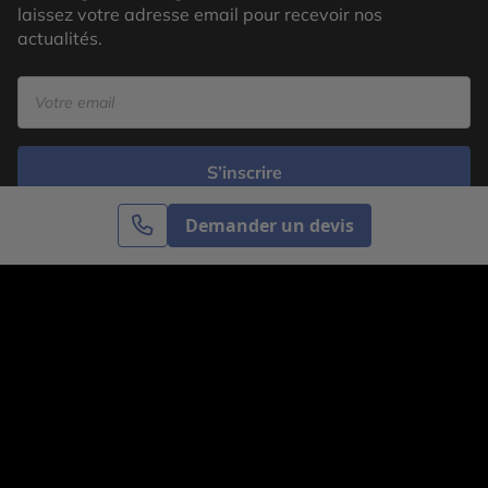
laissez votre adresse email pour recevoir nos
actualités.
S’inscrire
Demander un devis
Cercle des Voyages est une agence de voyage
spécialisée dans le sur-mesure, appartenant au groupe
Cercle des Vacances. Grâce à notre expertise et notre
passion du voyage, nous sommes là pour vous aider à
réaliser le voyage de vos rêves. Notre équipe est à
votre écoute pour créer le voyage qui vous ressemble.
Co-concevez votre voyage