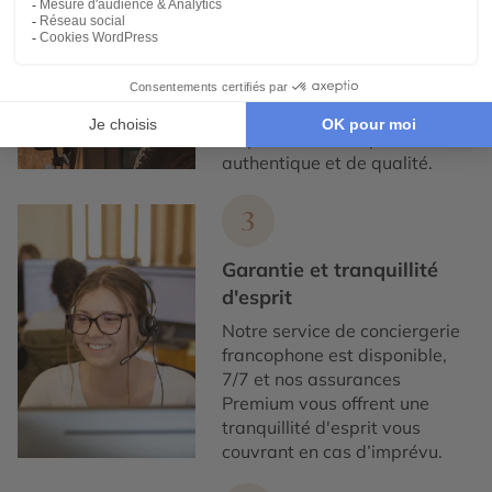
responsabilité sociale
Nous collaborons
exclusivement avec des
partenaires locaux de
confiance, pour un tourisme
responsable, éthique,
authentique et de qualité.
3
Garantie et tranquillité
d'esprit
Notre service de conciergerie
francophone est disponible,
7/7 et nos assurances
Premium vous offrent une
tranquillité d'esprit vous
couvrant en cas d’imprévu.