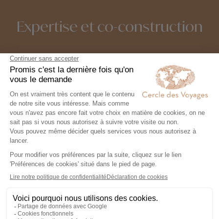
Expertise et co-construction
1
Expertise et co-
construction
Chez Cercle des Voyages,
nous concevons des voyages
100% personnalisables, en
collaboration étroite avec nos
voyageurs.
2
Engagement local et