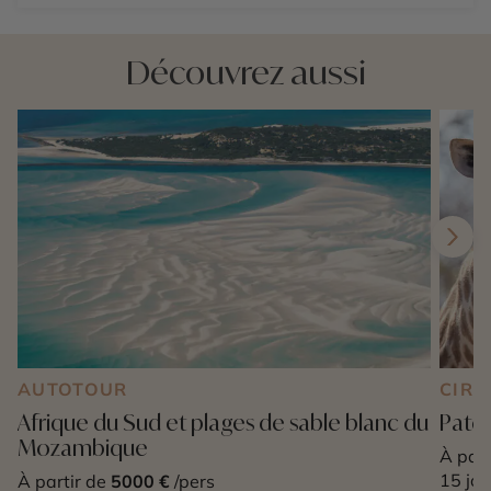
Découvrez aussi
AUTOTOUR
CIRC
Afrique du Sud et plages de sable blanc du
Patch
Mozambique
À part
15 jou
À partir de
5000 €
/pers