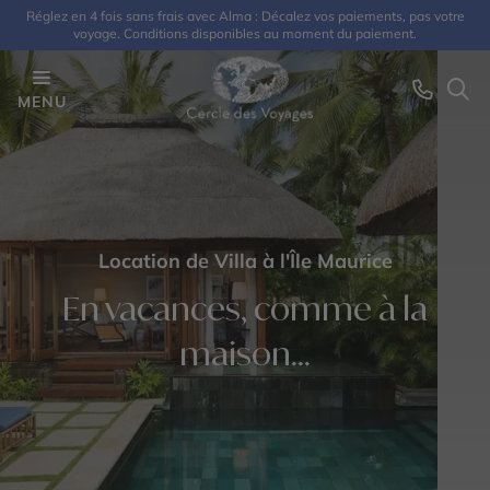
Réglez en 4 fois sans frais avec Alma : Décalez vos paiements, pas votre
voyage. Conditions disponibles au moment du paiement.
MENU
Location de Villa à l'Île Maurice
En vacances, comme à la
maison...