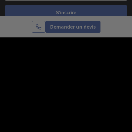
S’inscrire
Demander un devis
Cercle des Voyages est une agence de voyage
spécialisée dans le sur-mesure, appartenant au groupe
Cercle des Vacances. Grâce à notre expertise et notre
passion du voyage, nous sommes là pour vous aider à
réaliser le voyage de vos rêves. Notre équipe est à
votre écoute pour créer le voyage qui vous ressemble.
Co-concevez votre voyage
Nous contacter
Venez nous voir