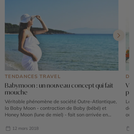
TENDANCES TRAVEL
DE
Babymoon : un nouveau concept qui fait
Vou
mouche
pos
Véritable phénomène de société Outre-Atlantique,
Le 
la Baby Moon - contraction de Baby (bébé) et
dem
Honey Moon (lune de miel) - fait son arrivée en
ou 
France. Avant l’arrivée de bébé, lorsqu'il est
bel
encore possible de profiter des derniers moments
Cer
12 mars 2018