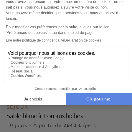
SÉJOUR
Sable blanc à Trou aux biches
10 jours - À partir de
2640 €
/pers