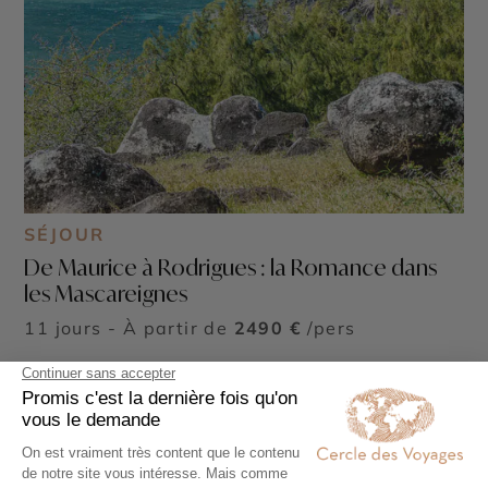
SÉJOUR
De Maurice à Rodrigues : la Romance dans
les Mascareignes
11 jours - À partir de
2490 €
/pers