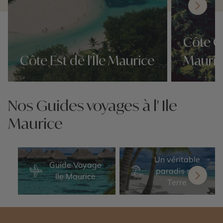
Côte Ou
Côte Est de l'Île Maurice
Mauric
Nos 21 idées voyage
Nos 21 idées v
Nos Guides voyages à l' Ile
Maurice
Un véritable
Guide Voyage
paradis sur
Ile Maurice
Terre