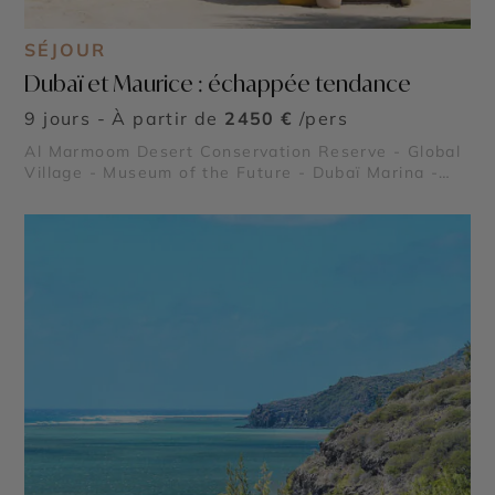
SÉJOUR
Dubaï et Maurice : échappée tendance
9 jours - À partir de
2450 €
/pers
Al Marmoom Desert Conservation Reserve - Global
Village - Museum of the Future - Dubaï Marina -
Burj Al Arab - Madinat Jumeirah - Dubai Creek &
Abra ride - Al Fahidi Historical District - Dubai
Miracle Garden - The Frame - Palm Jumeirah -
Dubaï Mall & Fontaine de Dubaï - Wadi Ghalilah - Al
Zorah Nature Reserve - Mleiha Archaeological
Centre - Jebel Jais