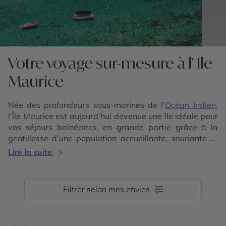
Votre voyage sur-mesure à l' Ile
Maurice
Née des profondeurs sous-marines de l’
Océan Indien
,
l’Île Maurice est aujourd’hui devenue une île idéale pour
vos séjours balnéaires, en grande partie grâce à la
gentillesse d’une population accueillante, souriante et
attentionnée. Ses eaux limpides et transparentes ainsi
Lire la suite
que les caresses des alizés sur les lagons vous font
passer un voyage à l’Île Maurice en toute sérénité.
Contactez nos conseillers experts pour élaborer
Filtrer selon mes envies
ensemble un voyage qui vous ressemble. Nos experts
de l’Île Maurice vous donnent leurs astuces pour un
voyage unique ! Profitez par exemple de votre
voyage