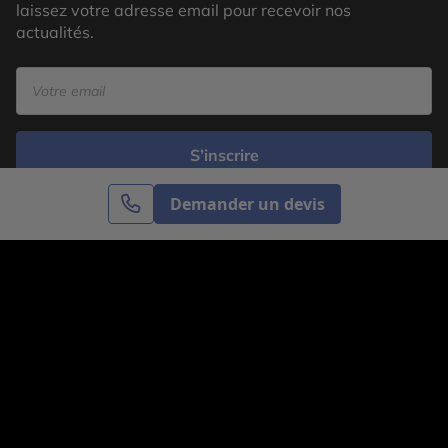
laissez votre adresse email pour recevoir nos
actualités.
S’inscrire
Demander un devis
Cercle des Voyages est une agence de voyage
spécialisée dans le sur-mesure, appartenant au groupe
Cercle des Vacances. Grâce à notre expertise et notre
passion du voyage, nous sommes là pour vous aider à
réaliser le voyage de vos rêves. Notre équipe est à
votre écoute pour créer le voyage qui vous ressemble.
Co-concevez votre voyage