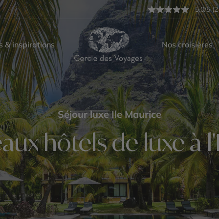
5,0/5 (2
s & inspirations
Nos croisières
Séjour luxe Ile Maurice
aux hôtels de luxe à l