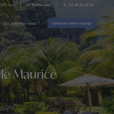
 559 avis)
Rechercher
01 40 15 15 11
Qui sommes-nous ?
Concevez votre voyage
'Ile Maurice