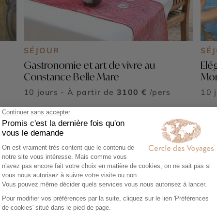
SÉJOUR
SÉ
Gastronomie et art de vivre au
Elé
Constance Belle Mare
Mo
10 jours - À partir de
3100 €
/pers
10 