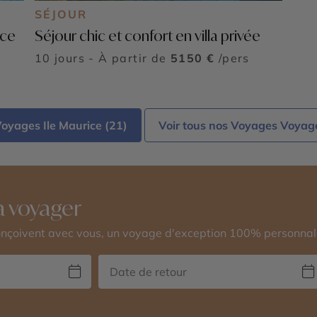
SÉJOUR
nce
Séjour chic et confort en villa privée
10 jours - À partir de
5150 €
/pers
Voyages Ile Maurice (21)
Voir tous nos Voyages Voyage
 voyager
conçoivent avec vous, un voyage d'exception 100% personnal