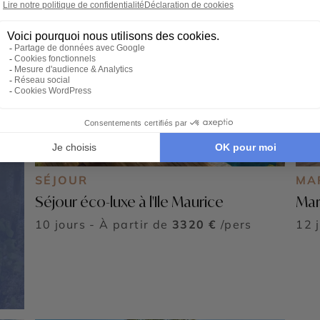
SÉJOUR
MA
Séjour éco-luxe à l'Ile Maurice
Mar
10 jours - À partir de
3320 €
/pers
12 