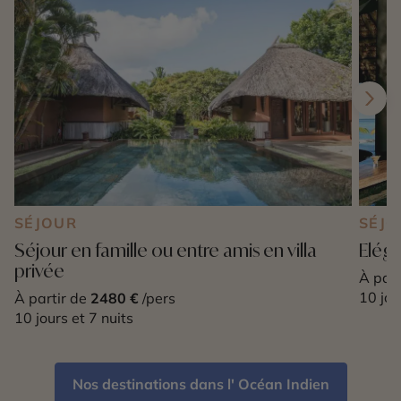
SÉJOUR
SÉJO
Séjour en famille ou entre amis en villa
Elég
privée
À part
10 jou
À partir de
2480 €
/pers
10 jours et 7 nuits
Nos destinations dans l' Océan Indien