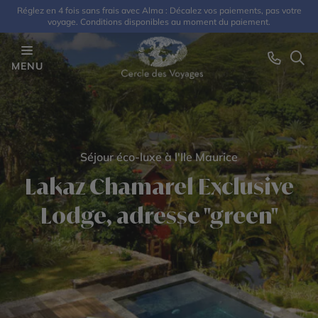
Réglez en 4 fois sans frais avec Alma : Décalez vos paiements, pas votre
voyage. Conditions disponibles au moment du paiement.
MENU
Séjour éco-luxe à l'Ile Maurice
Lakaz Chamarel Exclusive
Lodge, adresse "green"