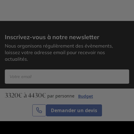
Inscrivez-vous à notre newsletter
Nous organisons régulièrement des évènements,
laissez votre adresse email pour recevoir nos
actualités.
3320€ à 4430€
S’inscrire
par personne
Budget
Demander un devis
Cercle des Voyages est une agence de voyage
spécialisée dans le sur-mesure, appartenant au groupe