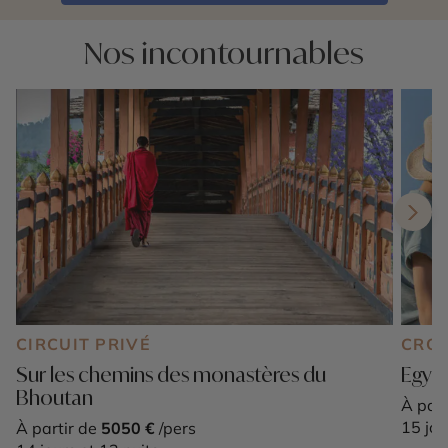
Nos incontournables
CIRCUIT PRIVÉ
CROI
Sur les chemins des monastères du
Egypt
Bhoutan
À part
15 jou
À partir de
5050 €
/pers