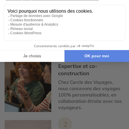
Expertise et co-construction
1
Expertise et co-
construction
Chez Cercle des Voyages,
nous concevons des voyages
100% personnalisables, en
collaboration étroite avec nos
voyageurs.
2