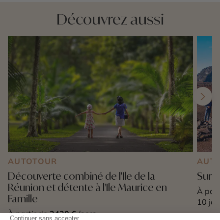
Découvrez aussi
AUTOTOUR
AUT
Découverte combiné de l'Ile de la
Sur l
Réunion et détente à l'Ile Maurice en
À part
Famille
10 jou
À partir de
2430 €
/pers