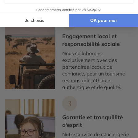
voyageurs.
2
Engagement local et
responsabilité sociale
Nous collaborons
exclusivement avec des
partenaires locaux de
confiance, pour un tourisme
responsable, éthique,
authentique et de qualité.
3
Garantie et tranquillité
d'esprit
Notre service de conciergerie