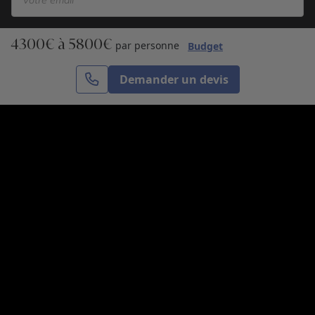
4300€ à 5800€
S’inscrire
par personne
Budget
Demander un devis
Cercle des Voyages est une agence de voyage
spécialisée dans le sur-mesure, appartenant au groupe
Cercle des Vacances. Grâce à notre expertise et notre
passion du voyage, nous sommes là pour vous aider à
réaliser le voyage de vos rêves. Notre équipe est à
votre écoute pour créer le voyage qui vous ressemble.
Co-concevez votre voyage
Nous contacter