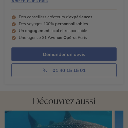
Voir tous les avis
• Centre de sports nautiques
• Salle de sport entièrement équipée
• Court de tennis
Des conseillers créateurs d'
expériences
• Court de badminton
Des voyages 100%
personnalisables
• Spa
Un
engagement
local et responsable
• Bibliothèque
Une agence 31
Avenue Opéra
, Paris
• Mini-Club
• Club House
• Mini Golf
Demander un devis
• Centre de jeux
• Boutiques
01 40 15 15 01
• Photographe professionnel / studio vidéo
DECOUVREZ LA RELAXATION
Plusieurs fois couronné meilleur Spa des Maldives, le
Spa par Thalgo est un jardin d’éden. Découvrez une
Découvrez aussi
collection de techniques de soins d’Orient et d’Occident.
Plus de 140 soins, y compris :
• Médecins résidents en Ayurveda (d’origine Indienne)
et en Acupuncture (d’origine Chinoise)