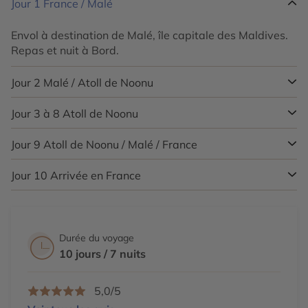
Jour 1
France / Malé
Envol à destination de Malé, île capitale des Maldives.
Repas et nuit à Bord.
Jour 2
Malé / Atoll de Noonu
Jour 3 à 8
Atoll de Noonu
A votre arrivée,
transfert en hydravion
, vers votre hôtel
Iru Fushi.
Jour 9
Atoll de Noonu / Malé / France
Séjour libre en pension complète.
DECOUVREZ LA LIBERTE
Jour 10
Arrivée en France
Transfert en hydravion
vers l’aéroport international de
Malé. Envol pour la France. Repas et nuit à bord.
• Luxueux salon privé à l’aéroport offrant des boissons
et collations, un massage d’essai gratuit, et des
douches
• Plage de sable blanc et fin
Durée du voyage
• Piscine principale avec bassin pour les enfants
10 jours / 7 nuits
• Piscine à débordement réservée aux adultes
• PADI – centre de plongée cinq étoiles et certification
5,0/5
SSI