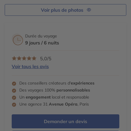
répondre aux besoins des plongeurs expérimentés ou
débutants. Le bateau est équipé de deux compresseurs
Voir plus de photos
de plongée, 16 blocs, plombs, combinaisons (shorty) et
de 8 ensembles de plongée complets pour la location (il
vous est possible d’apporter votre propre matériel).
Excursions et autres activités :
L’itinéraire permettra de
Durée du voyage
visiter plusieurs îles, sanctuaires en plus des parcs
9 jours / 6 nuits
marins nationaux. Les droits d’entrée pour ces
excursions sont comprises dans le forfait des droits de
5,0/5
conservation.
Voir tous les avis
Installations et équipements :
TV, DVD, stéréo dans le
salon principal. Lessive sur demande en extra.
Des conseillers créateurs d'
expériences
Des voyages 100%
personnalisables
Un
engagement
local et responsable
Une agence 31
Avenue Opéra
, Paris
Demander un devis