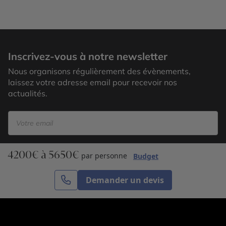
Anse Source d'Argent, La Digue
Inscrivez-vous à notre newsletter
Nous organisons régulièrement des évènements,
laissez votre adresse email pour recevoir nos
actualités.
4200€ à 5650€
S’inscrire
par personne
Budget
Demander un devis
Cercle des Voyages est une agence de voyage
spécialisée dans le sur-mesure, appartenant au groupe
Cercle des Vacances. Grâce à notre expertise et notre