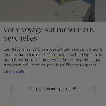
Votre voyage sur-mesure aux
Seychelles
Les Seychelles sont une destination unique, un autre
monde, au cœur de
l’océan Indien
. Cet archipel à la
beauté naturelle très préservée, havre de paix unique,
a toujours été un refuge pour les différentes espèces de
faune et de flore, parmi les plus précieuses au monde.
Lire la suite
Cet ensemble de 115 îles de granit et de corail – à
découvrir durant un voyage aux Seychelles mémorable
– s’étend au sud de l’équateur, dans l’
Océan Indien
Filtrer selon mes envies
occidental. Contactez nos conseillers experts de la
destination pour élaborer un voyage sur-mesure aux
Seychelles, et éventuellement profitez-en pour vous