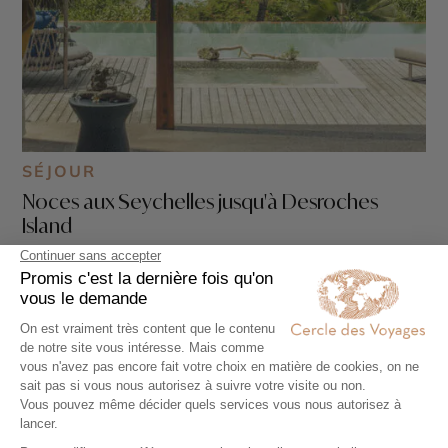
SÉJOUR
Noces aux Seychelles jusqu'à Desroches
Island
14 jours - À partir de
7500 €
/pers