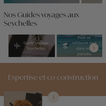
Nos 14 idées voyage
Nos 14 idées v
Nos Guides voyages aux
Seychelles
Pour se
Guide Voyage
retrouver seul
Seychelles
dans son
paradis
Expertise et co-construction
1