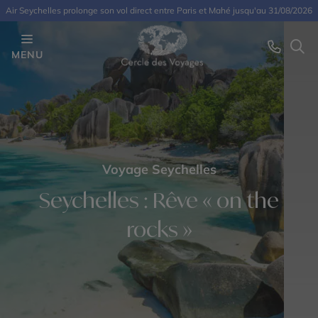
Air Seychelles prolonge son vol direct entre Paris et Mahé jusqu'au 31/08/2026
MENU
Voyage Seychelles
Seychelles : Rêve « on the
rocks »