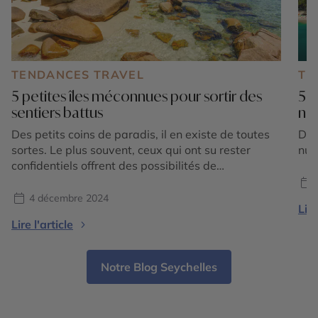
TENDANCES TRAVEL
TE
5 petites îles méconnues pour sortir des
5 i
sentiers battus
na
Des petits coins de paradis, il en existe de toutes
Déc
sortes. Le plus souvent, ceux qui ont su rester
nua
confidentiels offrent des possibilités de
découvertes inédites et authentiques, au plus près
de la nature. Sortir des sentiers battus assure un
4 décembre 2024
Lire
accès à des sites remarquables, restés sauvages
Lire l'article
parce que moins fréquentés. Découvrez notre
sélection de […]
Notre Blog Seychelles