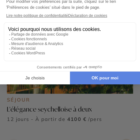
SÉJOUR
L'élégance seychelloise à deux
12 jours - À partir de
4100 €
/pers